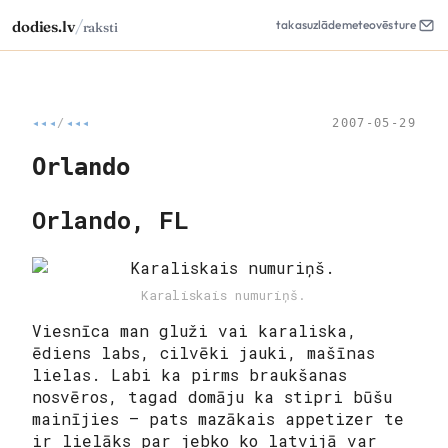
/
dodies.lv
takas
uzlāde
meteo
vēsture
raksti
◂◂◂
/
◂◂◂
2007-05-29
Orlando
Orlando, FL
Karaliskais numuriņš.
Viesnīca man gluži vai karaliska,
ēdiens labs, cilvēki jauki, mašīnas
lielas. Labi ka pirms braukšanas
nosvēros, tagad domāju ka stipri būšu
mainījies – pats mazākais appetizer te
ir lielāks par jebko ko latvijā var