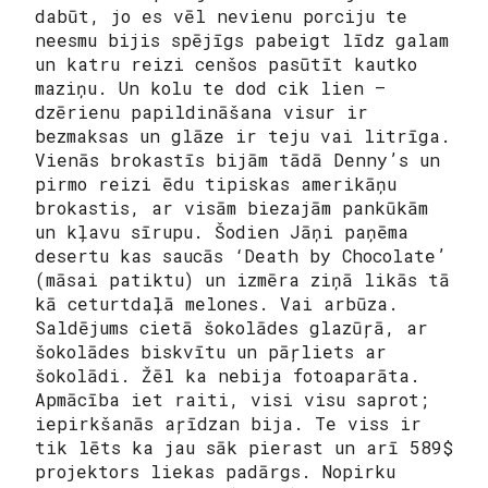
dabūt, jo es vēl nevienu porciju te
neesmu bijis spējīgs pabeigt līdz galam
un katru reizi cenšos pasūtīt kautko
maziņu. Un kolu te dod cik lien –
dzērienu papildināšana visur ir
bezmaksas un glāze ir teju vai litrīga.
Vienās brokastīs bijām tādā Denny’s un
pirmo reizi ēdu tipiskas amerikāņu
brokastis, ar visām biezajām pankūkām
un kļavu sīrupu. Šodien Jāņi paņēma
desertu kas saucās ‘Death by Chocolate’
(māsai patiktu) un izmēra ziņā likās tā
kā ceturtdaļā melones. Vai arbūza.
Saldējums cietā šokolādes glazūŗā, ar
šokolādes biskvītu un pāŗliets ar
šokolādi. Žēl ka nebija fotoaparāta.
Apmācība iet raiti, visi visu saprot;
iepirkšanās aŗīdzan bija. Te viss ir
tik lēts ka jau sāk pierast un arī 589$
projektors liekas padārgs. Nopirku