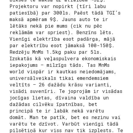
Projektoru var nopirkt (tīri labu
patiesībā) par 300ls. Paēst tādā TGI’s
maksā apmēram 9$. Jauns auto te ir
lētāks nekā pie mums (cik nu pēc
reklāmām var spriest). Benzīns lēts.
Vienīgi elektrība esot padārga, mājā
par elektrību esot jāmaksā 100-150$.
Redzēju MnMs 1.5kg paku par 5ls.
Izskatās kā veļaspulvera ekonomiskais
iepakojums – milzīgs tāds. Tas MnMs
world vispār ir kautkas neiedomājams,
universālveikals tikai emendemsiem
veltīts – 26 dažādu krāsu varianti,
visādi suvenīri. Te joprojām ir visādas
jocīgas lietas, dīvaina valdība un
dažādas cilvēku īpatnības, bet
principā te ir labāk nekā varētu
domāt. Man te patīk, bet es nezinu vai
varētu te dzīvot. Varbūt vienīgi tādā
pilsētiņā kur viss nav tik izplests. Te