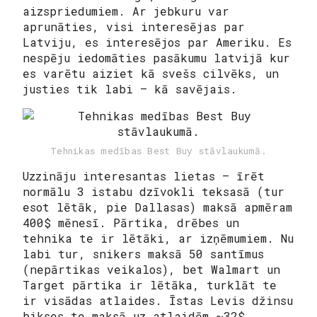
aizspriedumiem. Ar jebkuru var
aprunāties, visi interesējas par
Latviju, es interesējos par Ameriku. Es
nespēju iedomāties pasākumu latvijā kur
es varētu aiziet kā svešs cilvēks, un
justies tik labi – kā savējais.
Tehnikas medības Best Buy stāvlaukumā.
Uzzināju interesantas lietas – īrēt
normālu 3 istabu dzīvokli teksasā (tur
esot lētāk, pie Dallasas) maksā apmēram
400$ mēnesī. Pārtika, drēbes un
tehnika te ir lētāki, ar izņēmumiem. Nu
labi tur, snikers maksā 50 santīmus
(nepārtikas veikalos), bet Walmart un
Target pārtika ir lētāka, turklāt te
ir visādas atlaides. Īstas Levis džinsu
bikses te maksā uz atlaidēm ~32$.