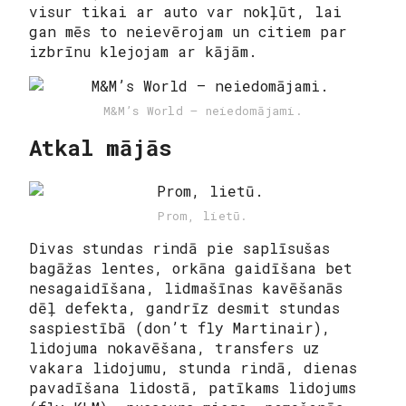
visur tikai ar auto var nokļūt, lai
gan mēs to neievērojam un citiem par
izbrīnu klejojam ar kājām.
M&M’s World — neiedomājami.
Atkal mājās
Prom, lietū.
Divas stundas rindā pie saplīsušas
bagāžas lentes, orkāna gaidīšana bet
nesagaidīšana, lidmašīnas kavēšanās
dēļ defekta, gandrīz desmit stundas
saspiestībā (don’t fly Martinair),
lidojuma nokavēšana, transfers uz
vakara lidojumu, stunda rindā, dienas
pavadīšana lidostā, patīkams lidojums