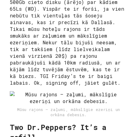
500Gb cieto disku (ārējo) par kādiem
65Ls (WD). Vispār te ir forši, ja vien
nebūtu tik vientuļas tās šoseju
ainavas, kas ir precīzi kā Dallasā.
Tikai mūsu hoteļu rajons ir tāds
smukāks ar zaļumiem un mākslīgiem
ezeriņiem. Nekur tālu bijuši neesam,
tik ar takšiem (līdz lielveikalam
vienā virzienā 20$) pa rajonu
pabraukājuši kādā 10km radiusā, un ar
kājām līdz tuvējām ēstuvēm, kas te ir
kā biezs. TGI Friday’s te ir baigi
labais. Ok, signing off, jāiet gulēt.
Mūsu rajons — zaļumi, mākslīgie ezeriņi un
orkāna debesis.
Two Dr.Peppers? It’s a