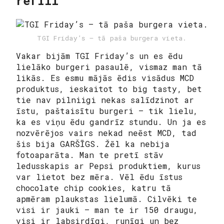
refill
TGI Friday’s — tā paša burgera vieta.
Vakar bijām TGI Friday’s un es ēdu
lielāko burgeri pasaulē, vismaz man tā
likās. Es esmu mājās ēdis visādus MCD
produktus, ieskaitot to big tasty, bet
tie nav pilniigi nekas salīdzinot ar
īstu, paštaisītu burgeri – tik lielu,
ka es viņu ēdu gandrīz stundu. Un ja es
nozvērējos vairs nekad neēst MCD, tad
šis bija GARŠĪGS. Žēl ka nebija
fotoaparāta. Man te pretī stāv
ledusskapis ar Pepsi produktiem, kurus
var lietot bez mēra. Vēl ēdu īstus
chocolate chip cookies, katru tā
apmēram plaukstas lielumā. Cilvēki te
visi ir jauki – man te ir 150 draugu,
visi ir labsirdīgi, runīgi un bez