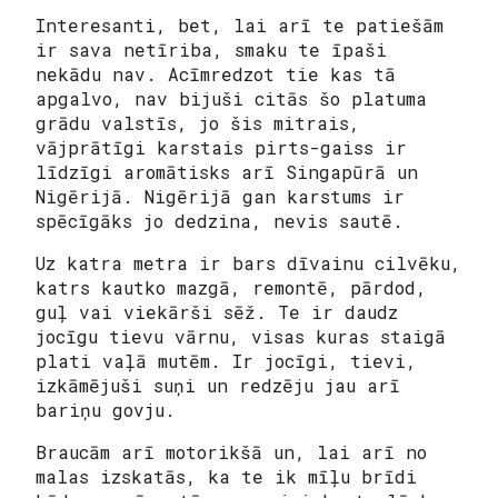
Interesanti, bet, lai arī te patiešām
ir sava netīriba, smaku te īpaši
nekādu nav. Acīmredzot tie kas tā
apgalvo, nav bijuši citās šo platuma
grādu valstīs, jo šis mitrais,
vājprātīgi karstais pirts-gaiss ir
līdzīgi aromātisks arī Singapūrā un
Nigērijā. Nigērijā gan karstums ir
spēcīgāks jo dedzina, nevis sautē.
Uz katra metra ir bars dīvainu cilvēku,
katrs kautko mazgā, remontē, pārdod,
guļ vai viekārši sēž. Te ir daudz
jocīgu tievu vārnu, visas kuras staigā
plati vaļā mutēm. Ir jocīgi, tievi,
izkāmējuši suņi un redzēju jau arī
bariņu govju.
Braucām arī motorikšā un, lai arī no
malas izskatās, ka te ik mīļu brīdi