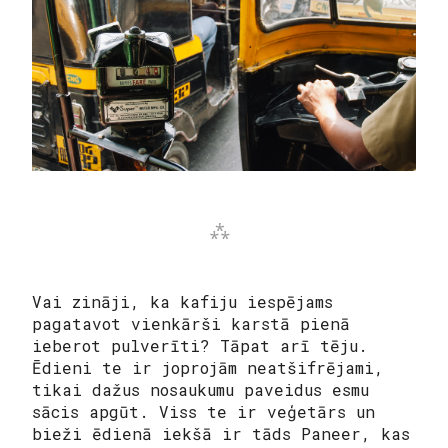
Vai zināji, ka kafiju iespējams
pagatavot vienkārši karstā pienā
ieberot pulverīti? Tāpat arī tēju.
Ēdieni te ir joprojām neatšifrējami,
tikai dažus nosaukumu paveidus esmu
sācis apgūt. Viss te ir veģetārs un
bieži ēdienā iekšā ir tāds Paneer, kas