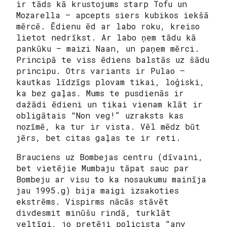
ir tāds kā krustojums starp Tofu un
Mozarella – apcepts siers kubikos iekšā
mērcē. Ēdienu ēd ar labo roku, kreiso
lietot nedrīkst. Ar labo ņem tādu kā
pankūku – maizi Naan, un paņem mērci.
Principā te viss ēdiens balstās uz šādu
principu. Otrs variants ir Pulao –
kautkas līdzīgs plovam tikai, loģiski,
ka bez gaļas. Mums te pusdienās ir
dažādi ēdieni un tikai vienam klāt ir
obligātais “Non veg!” uzraksts kas
nozīmē, ka tur ir vista. Vēl mēdz būt
jērs, bet citas gaļas te ir reti.
Brauciens uz Bombejas centru (dīvaini,
bet vietējie Mumbaju tāpat sauc par
Bombeju ar visu to ka nosaukumu mainīja
jau 1995.g) bija maigi izsakoties
ekstrēms. Vispirms nācās stāvēt
divdesmit minūšu rindā, turklāt
veltīgi, jo pretēji policista “any