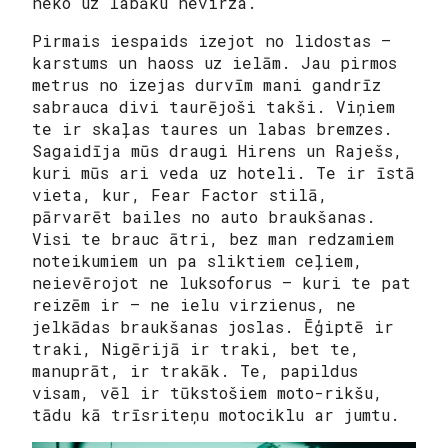
neko uz labāku nevirza.
Pirmais iespaids izejot no lidostas –
karstums un haoss uz ielām. Jau pirmos
metrus no izejas durvīm mani gandrīz
sabrauca divi taurējoši takši. Viņiem
te ir skaļas taures un labas bremzes.
Sagaidīja mūs draugi Hirens un Raješs,
kuri mūs ari veda uz hoteli. Te ir īstā
vieta, kur, Fear Factor stilā,
pārvarēt bailes no auto braukšanas.
Visi te brauc ātri, bez man redzamiem
noteikumiem un pa sliktiem ceļiem,
neievērojot ne luksoforus – kuri te pat
reizēm ir – ne ielu virzienus, ne
jelkādas braukšanas joslas. Ēģiptē ir
traki, Nigērijā ir traki, bet te,
manuprāt, ir trakāk. Te, papildus
visam, vēl ir tūkstošiem moto-rikšu,
tādu kā trīsriteņu motociklu ar jumtu.