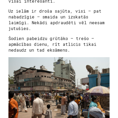
visai interesanti.
Uz ielām ir droša sajūta, visi – pat
nabadzīgie – smaida un izskatās
laimīgi. Nekādi apdraudēti vēl neesam
jutušies.
Šodien pabeidzu grūtāko – trešo –
apmācības dienu, rīt atlicis tikai
nedaudz un tad eksāmens.