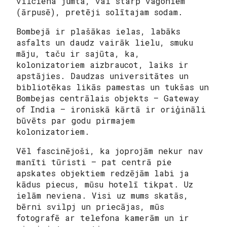
vilciena jumta, vai starp vagoniem
(ārpusē), pretēji solītajam sodam.
Bombejā ir plašākas ielas, labāks
asfalts un daudz vairāk lielu, smuku
māju, taču ir sajūta, ka,
kolonizatoriem aizbraucot, laiks ir
apstājies. Daudzas universitātes un
bibliotēkas likās pamestas un tukšas un
Bombejas centrālais objekts – Gateway
of India – ironiskā kārtā ir oriģināli
būvēts par godu pirmajem
kolonizatoriem.
Vēl fascinējoši, ka joprojām nekur nav
manīti tūristi – pat centrā pie
apskates objektiem redzējām labi ja
kādus piecus, mūsu hotelī tikpat. Uz
ielām neviena. Visi uz mums skatās,
bērni svilpj un priecājas, mūs
fotografē ar telefona kamerām un ir