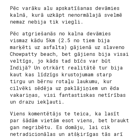
Pēc varāku alu apskatīšanas devāmies
kalnā, kurā uzkāpt nenormālajā svelmē
nemaz nebija tik viegli.
Pēc atgriešanās no kalna devāmies
vismaz kādu 5km (2.5 no tiem bija
marķēti uz asfalta) gājienā uz slaveno
Chowpatty beach, bet gājiens bija visai
veltīgs, jo kāds tad
bīčs
var būt
Indijā? Un otrkārt realitātē tur bija
kaut kas līdzīgs krustojumam starp
tirgu un bērnu rotaļu laukumu, kur
cilvēki sēdēja uz paklājiņiem un ēda
vakariņas, visi fantastiskas netīrības
un drazu iekļauti.
Viens komentētājs te teica, ka lasīt
par šādām vietām esot viens, bet braukt
gan negribētu. Es domāju, lai cik
netradicionālas un atšķirīgas tās arī