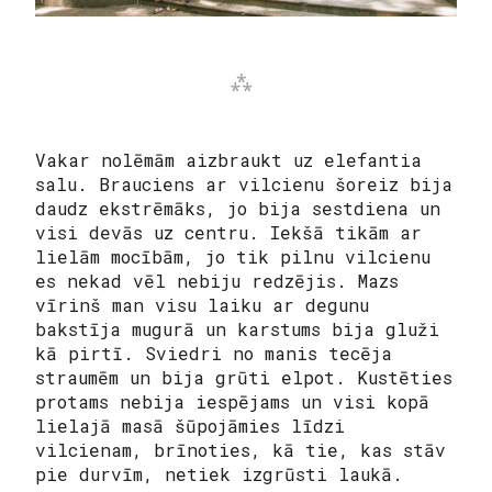
Vakar nolēmām aizbraukt uz elefantia
salu. Brauciens ar vilcienu šoreiz bija
daudz ekstrēmāks, jo bija sestdiena un
visi devās uz centru. Iekšā tikām ar
lielām mocībām, jo tik pilnu vilcienu
es nekad vēl nebiju redzējis. Mazs
vīrinš man visu laiku ar degunu
bakstīja mugurā un karstums bija gluži
kā pirtī. Sviedri no manis tecēja
straumēm un bija grūti elpot. Kustēties
protams nebija iespējams un visi kopā
lielajā masā šūpojāmies līdzi
vilcienam, brīnoties, kā tie, kas stāv
pie durvīm, netiek izgrūsti laukā.