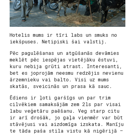
Hotelis mums ir tīri labs un smuks no
iekšpuses. Netipiski šai valstij.
Pēc pagulēšanas un atgūšanās devāmies
meklēt pēc iespējas
vietējāku
ēstuvi,
kuru nebija grūti atrast. Interesanti,
bet es joprojām neesmu redzējis nevienu
ārzemnieku vai balto. Visi uz mums
skatās, sveicinās un prasa kā sauc.
Ēdiens ir ļoti garšīgs un par trim
cilvēkiem samaksājām zem 2ls par visai
labu veģetāru paēšanu.
Veg
starp citu
ir arī drošāk, jo gaļa vienmēr var būt
stāvējusi vai aizdomīga izskata. Manīju
te tāda paša stila vistu kā nigērijā –