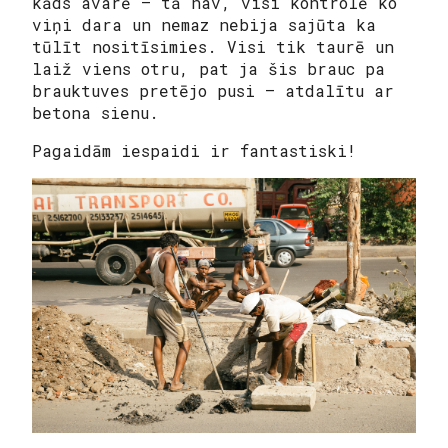
kāds avarē – tā nav, visi kontrolē ko
viņi dara un nemaz nebija sajūta ka
tūlīt nositīsimies. Visi tik taurē un
laiž viens otru, pat ja šis brauc pa
brauktuves pretējo pusi – atdalītu ar
betona sienu.
Pagaidām iespaidi ir fantastiski!