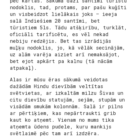
pēc kārtas. Sākumā daži santīmi tūristu
nodoklis, tad, protams, par pašu kuģīti
un visbeidzot lielākais joks – ieeja
salā Indiešiem 20 santīmi, bet
tūristiem 5ls. Tādu atšķirību, turklāt,
oficiāli tarificētu, es vēl nekad
nebiju redzējis. Bet tas izrādijās
muļķu nodoklis, jo, kā vēlāk secinājām,
uz alām varēja aiziet arī nemaksājot,
bet ejot apkārt pa kalnu (tā nācām
atpakaļ).
Alas ir mūsu ēras sākumā veidotas
dažādām Hindu dievībām veltītas
svētvietas, ar izkaltām milzu Šivas un
citu dievību statujām, sejām, stupām un
visādām smukām kolonnām. Salā ir pilns
ar pērtiķiem, kas nepārtraukti grib
kaut ko atņemt. Vienam no mums tika
atņemta ūdens pudele, kuru
mankijs
svētlaimē pēc tam arī izdzēra.