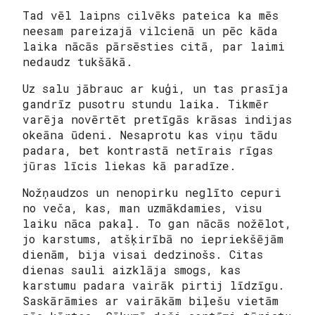
Tad vēl laipns cilvēks pateica ka mēs
neesam pareizajā vilcienā un pēc kāda
laika nācās pārsēsties citā, par laimi
nedaudz tukšākā.
Uz salu jābrauc ar kuģi, un tas prasīja
gandrīz pusotru stundu laika. Tikmēr
varēja novērtēt pretīgās krāsas indijas
okeāna ūdeni. Nesaprotu kas viņu tādu
padara, bet kontrastā netīrais rīgas
jūras līcis liekas kā paradīze.
Nožņaudzos un nenopirku neglīto cepuri
no veča, kas, man uzmākdamies, visu
laiku nāca pakaļ. To gan nācās nožēlot,
jo karstums, atšķirībā no iepriekšējām
dienām, bija visai dedzinošs. Citas
dienas sauli aizklāja smogs, kas
karstumu padara vairāk pirtij līdzīgu.
Saskārāmies ar vairākām biļešu vietām