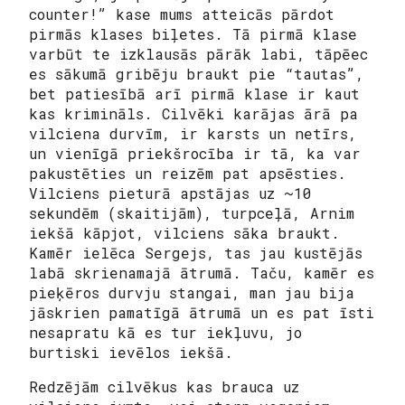
counter!” kase mums atteicās pārdot
pirmās klases biļetes. Tā pirmā klase
varbūt te izklausās pārāk labi, tāpēec
es sākumā gribēju braukt pie “tautas”,
bet patiesībā arī pirmā klase ir kaut
kas krimināls. Cilvēki karājas ārā pa
vilciena durvīm, ir karsts un netīrs,
un vienīgā priekšrocība ir tā, ka var
pakustēties un reizēm pat apsēsties.
Vilciens pieturā apstājas uz ~10
sekundēm (skaitijām), turpceļā, Arnim
iekšā kāpjot, vilciens sāka braukt.
Kamēr ielēca Sergejs, tas jau kustējās
labā skrienamajā ātrumā. Taču, kamēr es
pieķēros durvju stangai, man jau bija
jāskrien pamatīgā ātrumā un es pat īsti
nesapratu kā es tur iekļuvu, jo
burtiski ievēlos iekšā.
Redzējām cilvēkus kas brauca uz