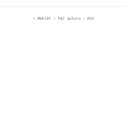
⌕ Meklēt
⌁
Par autoru
⌁
RSS