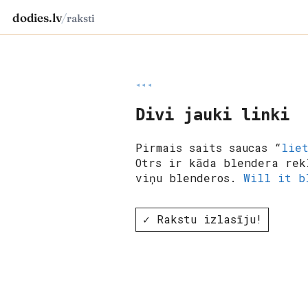
dodies.lv
/
raksti
◂◂◂
Divi jauki linki
Pirmais saits saucas “
lie
Otrs ir kāda blendera rek
viņu blenderos.
Will it b
✓ Rakstu izlasīju!