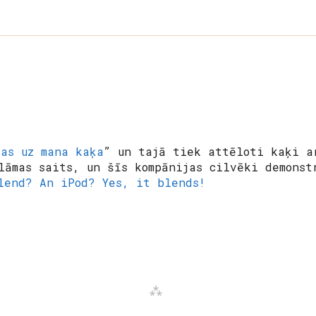
tas uz mana kaķa
” un tajā tiek attēloti kaķi a
lāmas saits, un šīs kompānijas cilvēki demonst
lend? An iPod? Yes, it blends!