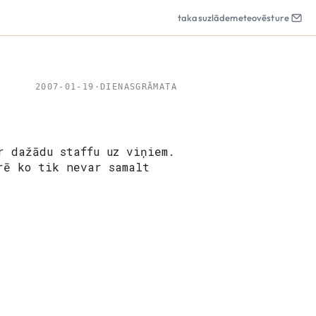
takas
uzlāde
meteo
vēsture
2007-01-19
·
DIENASGRĀMATA
r dažādu staffu uz viņiem.
rē ko tik nevar samalt