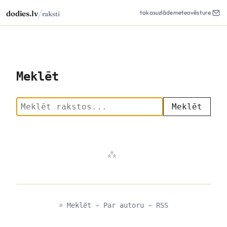
/
dodies.lv
takas
uzlāde
meteo
vēsture
raksti
Meklēt
Meklēt
⌕ Meklēt
⌁
Par autoru
⌁
RSS