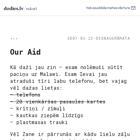
/
dodies.lv
takas
uzlāde
meteo
vēsture
raksti
◂◂◂
2007-01-22
·
DIENASGRĀMATA
Our Aid
Kā daži jau zin – esam nolēmuši sūtīt
paciņu uz Malawi. Esam Ievai jau
atraduši tīri labu telefonu, bet vajag
vēl dažas lietas:
– telefons
– 20 vienkāršas pasaules kartes
– krītiņi / zīmuļi
– kautkas ziepēm līdzīgs
– plastmasas trauki
Vēl Zane ir pārrunās ar kādu lielu zāļu