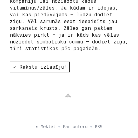
kompāniju lai noziedotu kādus
vitamīnus/zāles. Ja kādam ir idejas,
vai kas piedāvājams – lūdzu dodiet
ziņu. Vēl sarunās esot iesaisīts jau
sarkanais krusts. Zāles gan pašiem
nāksies pirkt – ja ir kāds kas vēlas
noziedot simbolisku summu – dodiet ziņu,
tīri statistikas pēc pagaidām.
✓ Rakstu izlasīju!
⌕ Meklēt
⌁
Par autoru
⌁
RSS