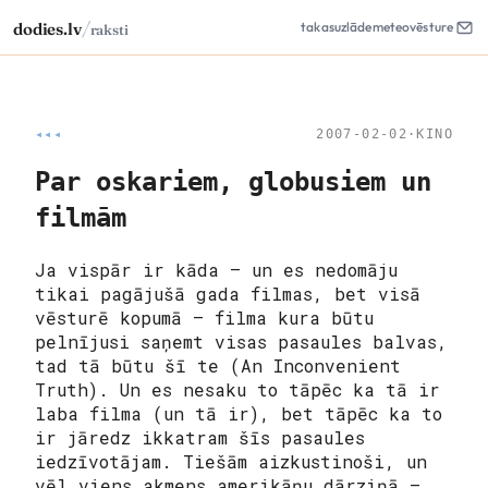
/
dodies.lv
takas
uzlāde
meteo
vēsture
raksti
◂◂◂
2007-02-02
·
KINO
Par oskariem, globusiem un
filmām
Ja vispār ir kāda – un es nedomāju
tikai pagājušā gada filmas, bet visā
vēsturē kopumā – filma kura būtu
pelnījusi saņemt visas pasaules balvas,
tad tā būtu šī te (An Inconvenient
Truth). Un es nesaku to tāpēc ka tā ir
laba filma (un tā ir), bet tāpēc ka to
ir jāredz ikkatram šīs pasaules
iedzīvotājam. Tiešām aizkustinoši, un
vēl viens akmens amerikāņu dārziņā –