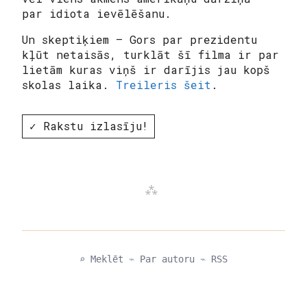
par idiota ievēlēšanu.
Un skeptiķiem – Gors par prezidentu
kļūt netaisās, turklāt šī filma ir par
lietām kuras viņš ir darījis jau kopš
skolas laika.
Treileris šeit
.
✓ Rakstu izlasīju!
⌕ Meklēt
⌁
Par autoru
⌁
RSS