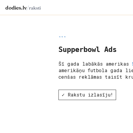
dodies.lv
/
raksti
◂◂◂
Supperbowl Ads
Šī gada labākās amerikas
amerikāņu futbola gada li
cenšas reklāmas taisīt kr
✓ Rakstu izlasīju!