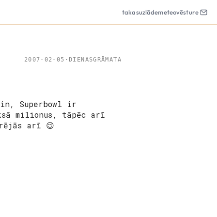
takas
uzlāde
meteo
vēsture
2007-02-05
·
DIENASGRĀMATA
zin, Superbowl ir
ksā milionus, tāpēc arī
rējās arī 😉