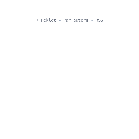
⌕ Meklēt
⌁
Par autoru
⌁
RSS