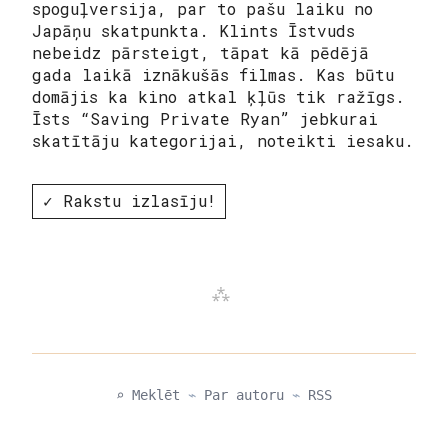
spoguļversija, par to pašu laiku no
Japāņu skatpunkta. Klints Īstvuds
nebeidz pārsteigt, tāpat kā pēdējā
gada laikā iznākušās filmas. Kas būtu
domājis ka kino atkal ķļūs tik ražīgs.
Īsts “Saving Private Ryan” jebkurai
skatītāju kategorijai, noteikti iesaku.
✓ Rakstu izlasīju!
⌕ Meklēt
⌁
Par autoru
⌁
RSS