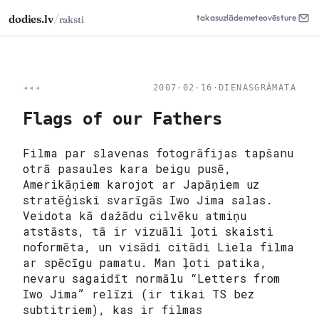
/
dodies.lv
takas
uzlāde
meteo
vēsture
raksti
◂◂◂
2007-02-16
·
DIENASGRĀMATA
Flags of our Fathers
Filma par slavenas fotogrāfijas tapšanu
otrā pasaules kara beigu pusē,
Amerikāņiem karojot ar Japāņiem uz
stratēģiski svarīgās Iwo Jima salas.
Veidota kā dažādu cilvēku atmiņu
atstāsts, tā ir vizuāli ļoti skaisti
noformēta, un visādi citādi Liela filma
ar spēcīgu pamatu. Man ļoti patika,
nevaru sagaidīt normālu “Letters from
Iwo Jima” relīzi (ir tikai TS bez
subtitriem), kas ir filmas