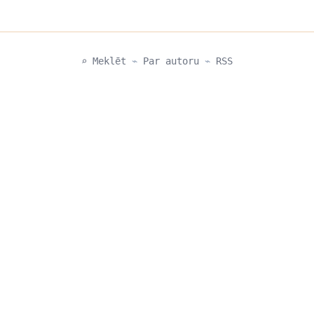
⌕ Meklēt
⌁
Par autoru
⌁
RSS