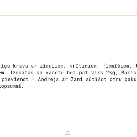
tīgu kravu ar zīmuļiem, krītiņiem, flomīšiem, 
ēm. Izskatas ka varētu būt pat virs 2Kg, Māris
 pievienot – Andrejs ar Zani sūtīšot otru paku
kopsummā.