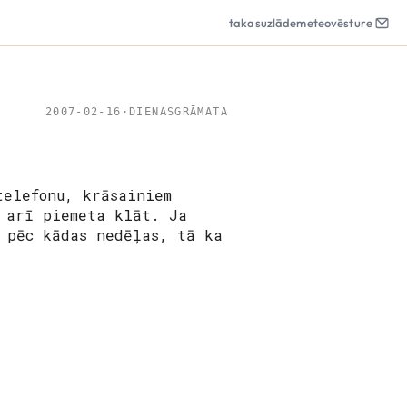
takas
uzlāde
meteo
vēsture
2007-02-16
·
DIENASGRĀMATA
telefonu, krāsainiem
 arī piemeta klāt. Ja
 pēc kādas nedēļas, tā ka