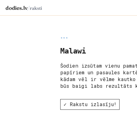
dodies.lv
/
raksti
◂◂◂
Malawi
Šodien izsūtam vienu pama
papīriem un pasaules kart
kādam vēl ir vēlme kautko
būs baigi labs rezultāts 
✓ Rakstu izlasīju!