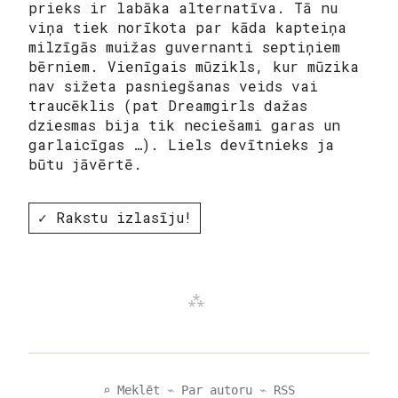
prieks ir labāka alternatīva. Tā nu
viņa tiek norīkota par kāda kapteiņa
milzīgās muižas guvernanti septiņiem
bērniem. Vienīgais mūzikls, kur mūzika
nav sižeta pasniegšanas veids vai
traucēklis (pat Dreamgirls dažas
dziesmas bija tik neciešami garas un
garlaicīgas …). Liels devītnieks ja
būtu jāvērtē.
✓ Rakstu izlasīju!
⌕ Meklēt
⌁
Par autoru
⌁
RSS