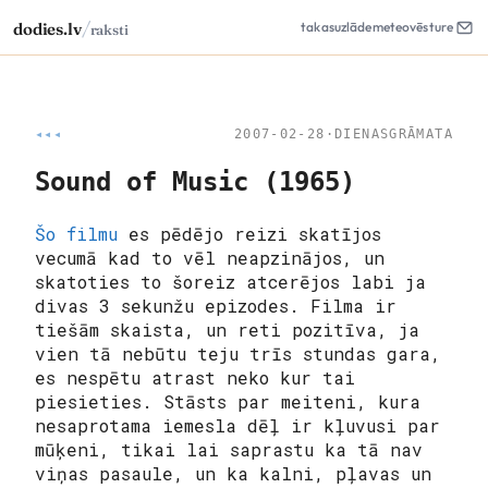
/
dodies.lv
takas
uzlāde
meteo
vēsture
raksti
◂◂◂
2007-02-28
·
DIENASGRĀMATA
Sound of Music (1965)
Šo filmu
es pēdējo reizi skatījos
vecumā kad to vēl neapzinājos, un
skatoties to šoreiz atcerējos labi ja
divas 3 sekunžu epizodes. Filma ir
tiešām skaista, un reti pozitīva, ja
vien tā nebūtu teju trīs stundas gara,
es nespētu atrast neko kur tai
piesieties. Stāsts par meiteni, kura
nesaprotama iemesla dēļ ir kļuvusi par
mūķeni, tikai lai saprastu ka tā nav
viņas pasaule, un ka kalni, pļavas un