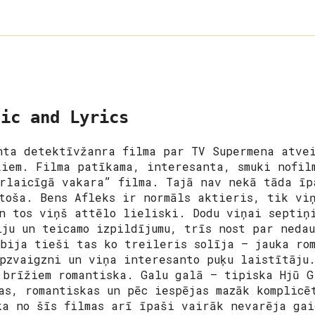
sic and Lyrics
nta detektīvžanra filma par TV Supermena atvei
ļiem. Filma patīkama, interesanta, smuki nofil
rlaicīgā vakara” filma. Tajā nav nekā tāda īp
toša. Bens Afleks ir normāls aktieris, tik vi
n tos viņš attēlo lieliski. Dodu viņai septiņ
iju un teicamo izpildījumu, trīs nost par neda
bija tieši tas ko treileris solīja – jauka rom
opzvaigzni un viņa interesanto puķu laistītāju
 brīžiem romantiska. Galu galā – tipiska Hjū G
as, romantiskas un pēc iespējas mazāk komplicē
ka no šīs filmas arī īpaši vairāk nevarēja ga