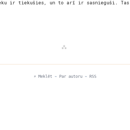
eku ir tiekušies, un to arī ir sasnieguši. Tas
⌕ Meklēt
⌁
Par autoru
⌁
RSS