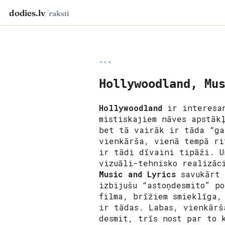
dodies.lv
/
raksti
◂◂◂
Hollywoodland, Mu
Hollywoodland
ir interesa
mistiskajiem nāves apstāk
bet tā vairāk ir tāda “ga
vienkārša, vienā tempā ri
ir tādi dīvaini tipāži. U
vizuāli-tehnisko realizāc
Music and Lyrics
savukārt 
izbijušu “astoņdesmito” p
filma, brīžiem smieklīga,
ir tādas. Labas, vienkārš
desmit, trīs nost par to 