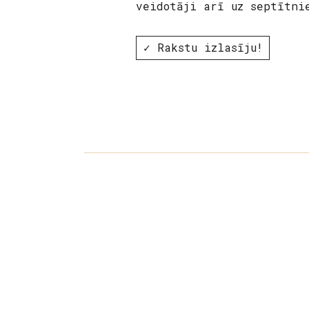
veidotāji arī uz septītni
✓ Rakstu izlasīju!