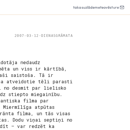
takas
uzlāde
meteo
vēsture
2007-03-12
·
DIENASGRĀMATA
dotāja nedaudz
mēta un viss ir kārtībā,
aši saistoša. Tā ir
ņa atveidotie tēli parasti
i no desmit par lielisko
udz stiepto miegainību.
antiska filma par
. Miermīlīga atpūtas
rānta filma, un tās visas
tas. Dodu viņai septiņi no
idīt – var redzēt ka