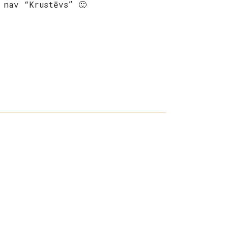
 nav “Krustēvs” 🙂