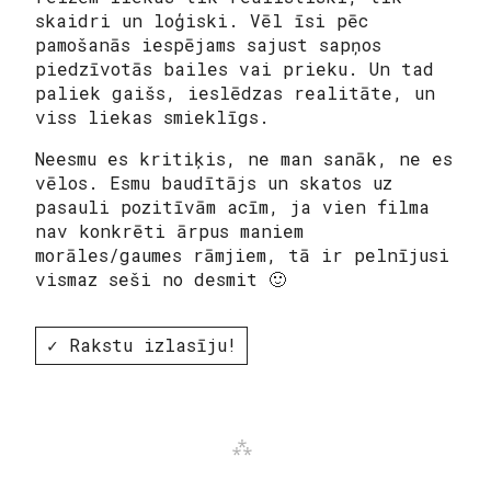
skaidri un loģiski. Vēl īsi pēc
pamošanās iespējams sajust sapņos
piedzīvotās bailes vai prieku. Un tad
paliek gaišs, ieslēdzas realitāte, un
viss liekas smieklīgs.
Neesmu es kritiķis, ne man sanāk, ne es
vēlos. Esmu baudītājs un skatos uz
pasauli pozitīvām acīm, ja vien filma
nav konkrēti ārpus maniem
morāles/gaumes rāmjiem, tā ir pelnījusi
vismaz seši no desmit 🙂
✓ Rakstu izlasīju!