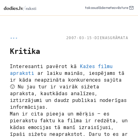
/
dodies.lv
takas
uzlāde
meteo
vēsture
raksti
◂◂◂
2007-03-15
·
DIENASGRĀMATA
Kritika
Interesanti pavērot kā
Kažes filmu
apraksti
ar laiku mainās, iespējams tā
ir kāda neapzināta konkurences sajūta
🙂 Nu jau tur ir vairāk sižeta
apraksta, kautkādas analīzes,
iztirzājumi un daudz publikai noderīgas
informācijas.
Man ir cita pieeja un mērķis – es
pierakstu faktu ka filma ir redzēta, un
kādas emocijas tā manī izraisījusi,
īpaši sižetu neaprakstot. Daru to es ar