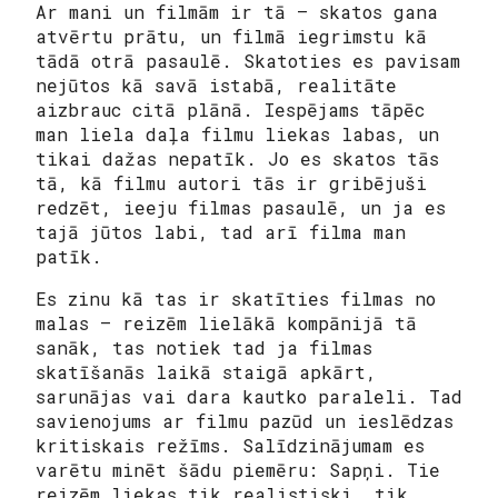
Ar mani un filmām ir tā – skatos gana
atvērtu prātu, un filmā iegrimstu kā
tādā otrā pasaulē. Skatoties es pavisam
nejūtos kā savā istabā, realitāte
aizbrauc citā plānā. Iespējams tāpēc
man liela daļa filmu liekas labas, un
tikai dažas nepatīk. Jo es skatos tās
tā, kā filmu autori tās ir gribējuši
redzēt, ieeju filmas pasaulē, un ja es
tajā jūtos labi, tad arī filma man
patīk.
Es zinu kā tas ir skatīties filmas no
malas – reizēm lielākā kompānijā tā
sanāk, tas notiek tad ja filmas
skatīšanās laikā staigā apkārt,
sarunājas vai dara kautko paraleli. Tad
savienojums ar filmu pazūd un ieslēdzas
kritiskais režīms. Salīdzinājumam es
varētu minēt šādu piemēru: Sapņi. Tie
reizēm liekas tik realistiski, tik