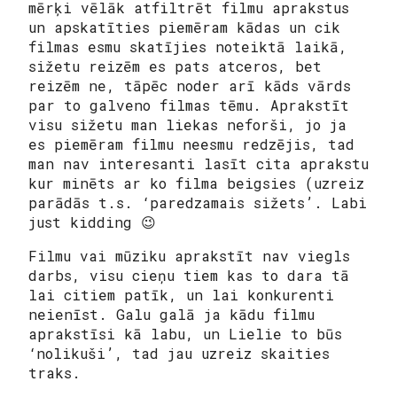
mērķi vēlāk atfiltrēt filmu aprakstus
un apskatīties piemēram kādas un cik
filmas esmu skatījies noteiktā laikā,
sižetu reizēm es pats atceros, bet
reizēm ne, tāpēc noder arī kāds vārds
par to galveno filmas tēmu. Aprakstīt
visu sižetu man liekas neforši, jo ja
es piemēram filmu neesmu redzējis, tad
man nav interesanti lasīt cita aprakstu
kur minēts ar ko filma beigsies (uzreiz
parādās t.s. ‘paredzamais sižets’. Labi
just kidding 😉
Filmu vai mūziku aprakstīt nav viegls
darbs, visu cieņu tiem kas to dara tā
lai citiem patīk, un lai konkurenti
neienīst. Galu galā ja kādu filmu
aprakstīsi kā labu, un Lielie to būs
‘nolikuši’, tad jau uzreiz skaities
traks.