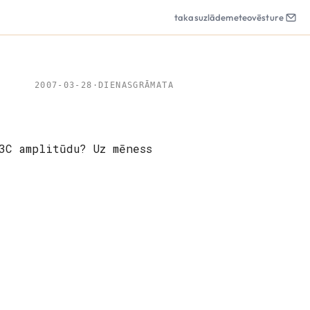
takas
uzlāde
meteo
vēsture
2007-03-28
·
DIENASGRĀMATA
3C amplitūdu? Uz mēness