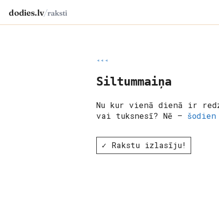
dodies.lv
/
raksti
◂◂◂
Siltummaiņa
Nu kur vienā dienā ir red
vai tuksnesī? Nē –
šodien
✓ Rakstu izlasīju!