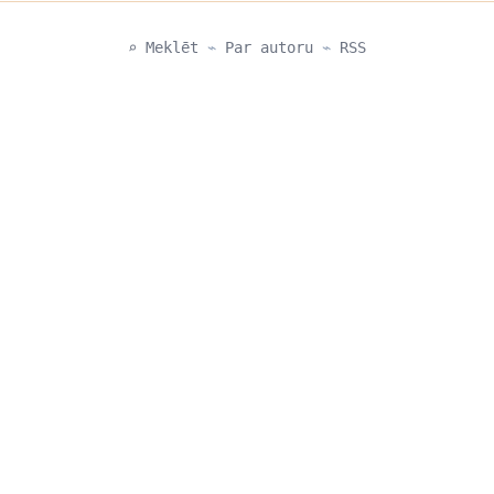
⌕ Meklēt
⌁
Par autoru
⌁
RSS