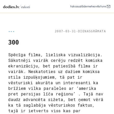
/
dodies.lv
takas
uzlāde
meteo
vēsture
raksti
◂◂◂
2007-03-31
·
DIENASGRĀMATA
300
Spēcīga filma, lieliska vizualizācija.
Sākotnēji vairāk cerēju redzēt komiska
ekranizāciju, bet patiesībā filma ir
vairāk. Neskatoties uz dažiem komiksa
stila izpušķojumiem, tā pat ir
vēsturiski akurāta un interesanti ka
brīžiem vilka paraleles ar ‘amerika
pret persijas līča reģionu’ . Tajā nav
daudz advancēta sižeta, bet ņemot vērā
ka tā saglabāja vēsturiskos faktus,
tajā ir ietverts viss kas par