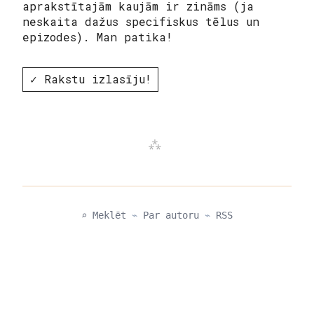
aprakstītajām kaujām ir zināms (ja
neskaita dažus specifiskus tēlus un
epizodes). Man patika!
✓ Rakstu izlasīju!
⌕ Meklēt
⌁
Par autoru
⌁
RSS