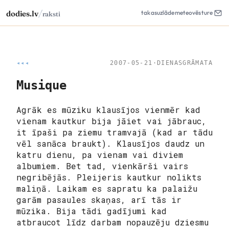
/
dodies.lv
takas
uzlāde
meteo
vēsture
raksti
◂◂◂
2007-05-21
·
DIENASGRĀMATA
Musique
Agrāk es mūziku klausījos vienmēr kad
vienam kautkur bija jāiet vai jābrauc,
it īpaši pa ziemu tramvajā (kad ar tādu
vēl sanāca braukt). Klausījos daudz un
katru dienu, pa vienam vai diviem
albumiem. Bet tad, vienkārši vairs
negribējās. Pleijeris kautkur nolikts
maliņā. Laikam es sapratu ka palaižu
garām pasaules skaņas, arī tās ir
mūzika. Bija tādi gadījumi kad
atbraucot līdz darbam nopauzēju dziesmu