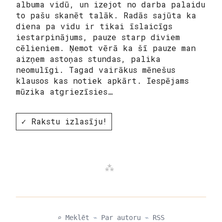
albuma vidū, un izejot no darba palaidu
to pašu skanēt talāk. Radās sajūta ka
diena pa vidu ir tikai īslaicīgs
iestarpinājums, pauze starp diviem
cēlieniem. Ņemot vērā ka šī pauze man
aizņem astoņas stundas, palika
neomulīgi. Tagad vairākus mēnešus
klausos kas notiek apkārt. Iespējams
mūzika atgriezīsies…
✓ Rakstu izlasīju!
⌕ Meklēt
⌁
Par autoru
⌁
RSS