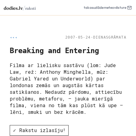
/
dodies.lv
takas
uzlāde
meteo
vēsture
raksti
◂◂◂
2007-05-24
·
DIENASGRĀMATA
Breaking and Entering
Filma ar lielisku sastāvu (lom: Jude
Law, rež: Anthony Minghella, mūz:
Gabriel Yared un Underworld) par
londonas zemās un augstās kārtas
satikšanos. Nedaudz pārdomu, attiecību
problēmu, metaforu, – jauka mierīgā
filma, viena no tām kas plūst kā upe –
lēni, smuki un bez krācēm.
✓ Rakstu izlasīju!