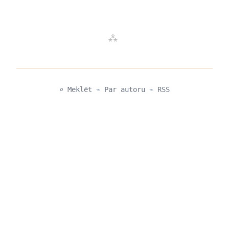
⌕ Meklēt
⌁
Par autoru
⌁
RSS