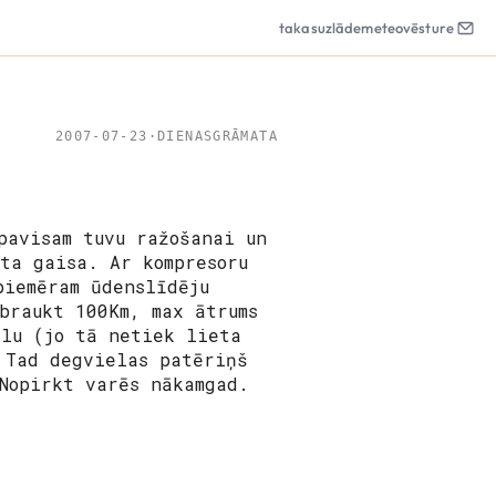
takas
uzlāde
meteo
vēsture
2007-07-23
·
DIENASGRĀMATA
pavisam tuvu ražošanai un
sta gaisa. Ar kompresoru
piemēram ūdenslīdēju
braukt 100Km, max ātrums
lu (jo tā netiek lieta
 Tad degvielas patēriņš
Nopirkt varēs nākamgad.