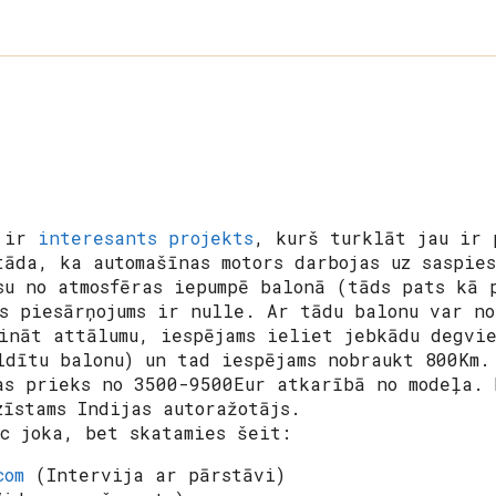
t ir
interesants projekts
, kurš turklāt jau ir 
tāda, ka automašīnas motors darbojas uz saspie
su no atmosfēras iepumpē balonā (tāds pats kā 
as piesārņojums ir nulle. Ar tādu balonu var no
ināt attālumu, iespējams ieliet
jebkādu
degvie
ldītu balonu) un tad iespējams nobraukt 800Km.
as prieks no 3500-9500Eur atkarībā no modeļa. 
zīstams Indijas autoražotājs.
ēc joka, bet skatamies šeit:
com
(Intervija ar pārstāvi)