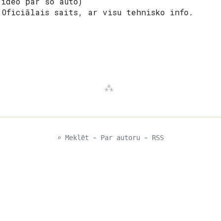
ideo par šo auto)
Oficiālais saits, ar visu tehnisko info.
⌕ Meklēt
⌁
Par autoru
⌁
RSS