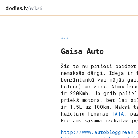
dodies.lv
/
raksti
◂◂◂
Gaisa Auto
Šis te nu patiesi beidzo
nemaksās dārgi. Ideja ir 
benzīntankā vai mājās gai
balons) un viss. Atmosfer
ir 220Kmh. Ja grib paliel
priekš motora, bet lai si
ir 1.5L uz 100km. Maksā t
Ražotāju finansē
TATA
, pa
Protams sākumā izskatās p
http://www.autobloggreen.