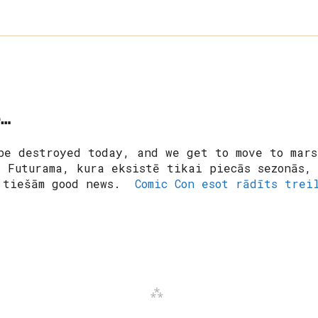
e…
be destroyed today, and we get to move to mars
s Futurama, kura eksistē tikai piecās sezonās, 
r tiešām good news.
Comic Con esot rādīts trei