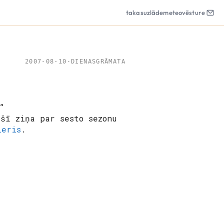
takas
uzlāde
meteo
vēsture
2007-08-10
·
DIENASGRĀMATA
”
šī ziņa par sesto sezonu
leris
.