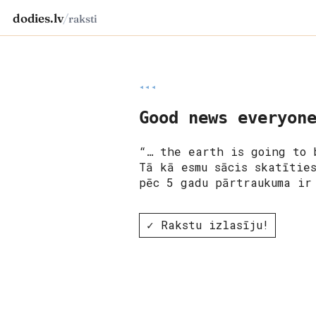
dodies.lv
/
raksti
◂◂◂
Good news everyon
“… the earth is going to 
Tā kā esmu sācis skatītie
pēc 5 gadu pārtraukuma i
✓ Rakstu izlasīju!