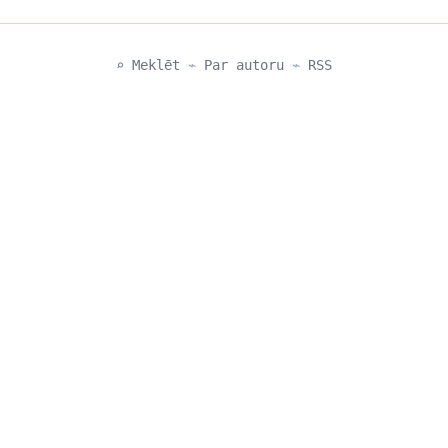
⌕ Meklēt
⌁
Par autoru
⌁
RSS