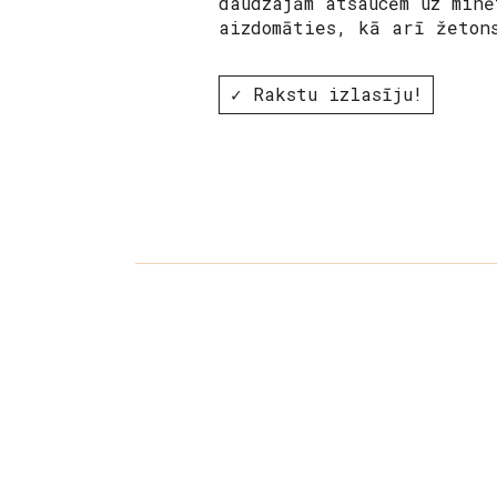
daudzajām atsaucēm uz min
aizdomāties, kā arī žeton
✓ Rakstu izlasīju!