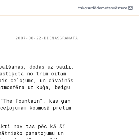
takas
uzlāde
meteo
vēsture
2007-08-22
·
DIENASGRĀMATA
salšanas, dodas uz sauli.
astiķēta no trim citām
ais ceļojums, un dīvainās
atmosfēra uz kuģa, beigu
 “The Fountain”, kas gan
ceļojumam kosmosā pretim
ikti nav tas pēc kā šī
nātnisko pamatojumu un