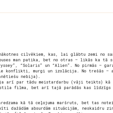
nākotnes cilvēkiem, kas, lai glābtu zemi no sa
puses man patika, bet no otras – likās ka tā s
dyssey”, “Solaris” un “Alien”. No pirmās – gar
ie konflikti, murgi un izolācija. No trešās – 
anētiešu nebija).
ja arī par tādu meistardarbu (vāji teikts) kā
stila filma, bet arī tajā parādās kas līdzīgs 
aredzama kā tā ceļojuma maršruts, bet tas note
pīti dažādām absurdām situācijām, neskaidru zi