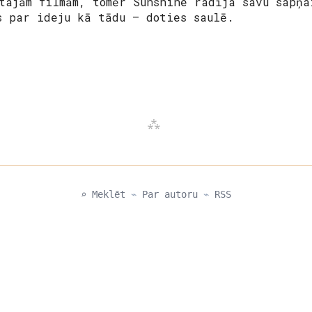
ētajām filmām, tomēr Sunshine radīja savu sapņa
s par ideju kā tādu – doties saulē.
⌕ Meklēt
⌁
Par autoru
⌁
RSS