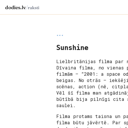
dodies.lv
/
raksti
◂◂◂
Sunshine
Lielbritānijas filma par 
Dīvaina filma, no vienas 
filmām – “2001: a space o
beigas. No otrās – iekšēj
scēnas, action (nē, citpl
Vēl šī filma man atgādinā
būtībā bija pilnīgi cita 
saulei.
Filma protams taisna un p
filma būtu jāvērtē. Par s