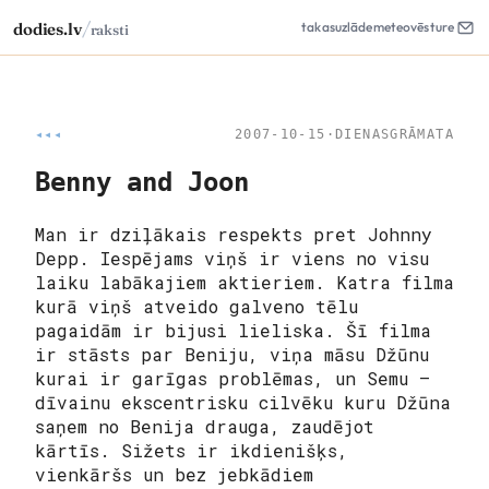
/
dodies.lv
takas
uzlāde
meteo
vēsture
raksti
◂◂◂
2007-10-15
·
DIENASGRĀMATA
Benny and Joon
Man ir dziļākais respekts pret Johnny
Depp. Iespējams viņš ir viens no visu
laiku labākajiem aktieriem. Katra filma
kurā viņš atveido galveno tēlu
pagaidām ir bijusi lieliska. Šī filma
ir stāsts par Beniju, viņa māsu Džūnu
kurai ir garīgas problēmas, un Semu –
dīvainu ekscentrisku cilvēku kuru Džūna
saņem no Benija drauga, zaudējot
kārtīs. Sižets ir ikdienišķs,
vienkāršs un bez jebkādiem