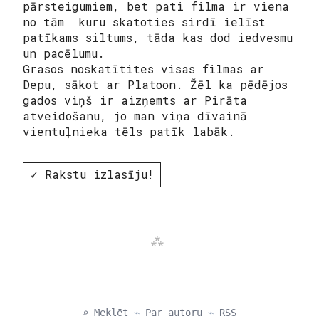
pārsteigumiem, bet pati filma ir viena
no tām kuru skatoties sirdī ielīst
patīkams siltums, tāda kas dod iedvesmu
un pacēlumu.
Grasos noskatītites visas filmas ar
Depu, sākot ar Platoon. Žēl ka pēdējos
gados viņš ir aizņemts ar Pirāta
atveidošanu, jo man viņa dīvainā
vientuļnieka tēls patīk labāk.
✓ Rakstu izlasīju!
⌕ Meklēt
⌁
Par autoru
⌁
RSS