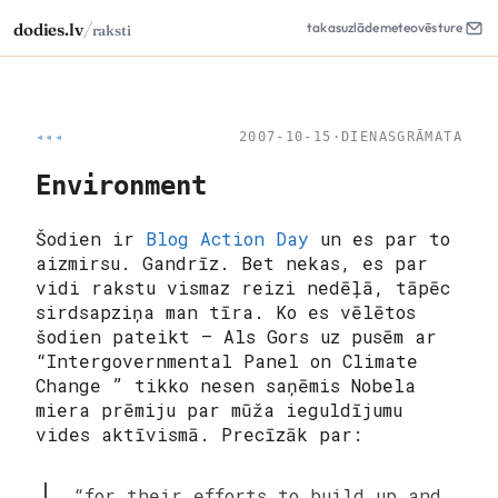
/
dodies.lv
takas
uzlāde
meteo
vēsture
raksti
◂◂◂
2007-10-15
·
DIENASGRĀMATA
Environment
Šodien ir
Blog Action Day
un es par to
aizmirsu. Gandrīz. Bet nekas, es par
vidi rakstu vismaz reizi nedēļā, tāpēc
sirdsapziņa man tīra. Ko es vēlētos
šodien pateikt – Als Gors uz pusēm ar
“Intergovernmental Panel on Climate
Change ” tikko nesen saņēmis Nobela
miera prēmiju par mūža ieguldījumu
vides aktīvismā. Precīzāk par:
“for their efforts to build up and