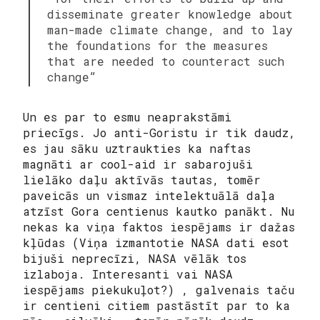
disseminate greater knowledge about
man-made climate change, and to lay
the foundations for the measures
that are needed to counteract such
change”
Un es par to esmu neaprakstāmi
priecīgs. Jo anti-Goristu ir tik daudz,
es jau sāku uztraukties ka naftas
magnāti ar cool-aid ir sabarojuši
lielāko daļu aktīvās tautas, tomēr
paveicās un vismaz intelektuālā daļa
atzīst Gora centienus kautko panākt. Nu
nekas ka viņa faktos iespējams ir dažas
kļūdas (Viņa izmantotie NASA dati esot
bijuši neprecīzi, NASA vēlāk tos
izlaboja. Interesanti vai NASA
iespējams piekukuļot?) , galvenais taču
ir centieni citiem pastāstīt par to ka