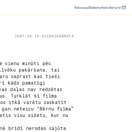
takas
uzlāde
meteo
vēsture
2007-10-16
·
DIENASGRĀMATA
m vienu minūti pēc
ilvēku pakāršana, tai
aru saprast kas tieši
rī kāds pamatīgi
vas daļas nav redzētas
us. Turklāt šī filma
ros itkā varētu saskatīt
 gan neteicu “Bērnu filma”
atis visu sižetu, kur nu
nā brīdī nerodas sajūta