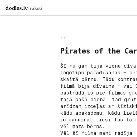
dodies.lv
/
raksti
◂◂◂
Pirates of the Ca
Šī nu gan bija viena dīva
logotipu parādīšanas – pē
skaitā bērnu. Tādu kontra
filmā bija dīvains – vai 
pastrādājis pie filmas gr
tajā pašā dienā, tad grūt
arīdzan izceļas ar šīzisk
kādu apakšdomu, kādu liel
jo manuprāt tieši tas tā 
vēl mazs bērns.
Vēl šī filma mani radīja 