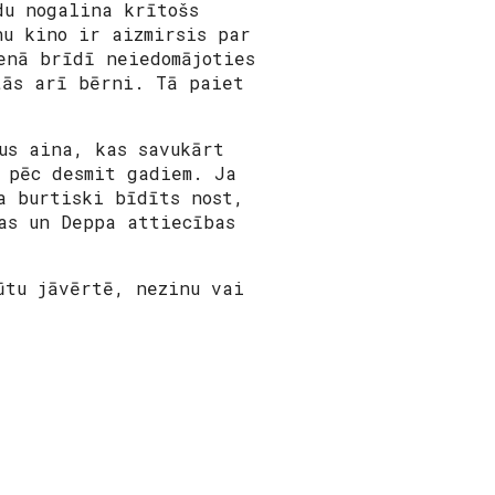
du nogalina krītošs
nu kino ir aizmirsis par
enā brīdī neiedomājoties
tās arī bērni. Tā paiet
us aina, kas savukārt
 pēc desmit gadiem. Ja
a burtiski bīdīts nost,
as un Deppa attiecības
ūtu jāvērtē, nezinu vai