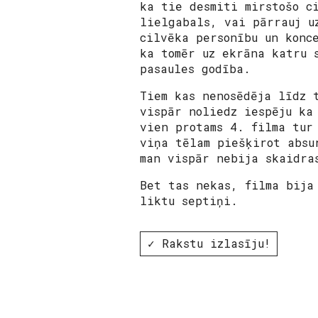
ka tie desmiti mirstošo c
lielgabals, vai pārrauj u
cilvēka personību un konc
ka tomēr uz ekrāna katru 
pasaules godība.
Tiem kas nenosēdēja līdz 
vispār noliedz iespēju ka
vien protams 4. filma tur
viņa tēlam piešķirot absu
man vispār nebija skaidra
Bet tas nekas, filma bija
liktu septiņi.
✓ Rakstu izlasīju!