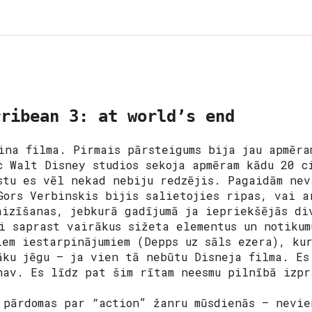
rribean 3: at world’s end
ina filma. Pirmais pārsteigums bija jau apmēra
c Walt Disney studios sekoja apmēram kādu 20 c
stu es vēl nekad nebiju redzējis. Pagaidām nev
Gors Verbinskis bijis salietojies ripas, vai a
aizīšanas, jebkurā gadījumā ja iepriekšējās di
i saprast vairākus sižeta elementus un notikum
iem iestarpinājumiem (Depps uz sāls ezera), ku
āku jēgu – ja vien tā nebūtu Disneja filma. Es
nav. Es līdz pat šim rītam neesmu pilnībā izpr
pārdomas par “action” žanru mūsdienās – nevie