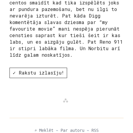
centos smaidīt kad tika izspēlēts joks
ar pundura pazemošanu, bet nu ilgi to
nevarēja izturēt. Pat kāda Digg
komentētāja slavas dziesma par “my
favourite movie” mani nespēja pierunāt
censties saprast kur tieši šeit ir kas
labs, un es aizgāju gulēt. Pat Reno 911
ir stipri labāka filma. Un Norbitu arī
līdz galam noskatījos.
✓ Rakstu izlasīju!
⌕ Meklēt
⌁
Par autoru
⌁
RSS