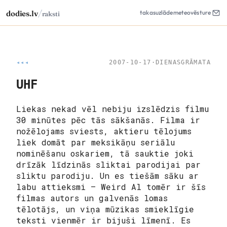
/
dodies.lv
takas
uzlāde
meteo
vēsture
raksti
◂◂◂
2007-10-17
·
DIENASGRĀMATA
UHF
Liekas nekad vēl nebiju izslēdzis filmu
30 minūtes pēc tās sākšanās. Filma ir
nožēlojams sviests, aktieru tēlojums
liek domāt par meksikāņu seriālu
nominēšanu oskariem, tā sauktie joki
drīzāk līdzinās sliktai parodijai par
sliktu parodiju. Un es tiešām sāku ar
labu attieksmi – Weird Al tomēr ir šīs
filmas autors un galvenās lomas
tēlotājs, un viņa mūzikas smieklīgie
teksti vienmēr ir bijuši līmenī. Es