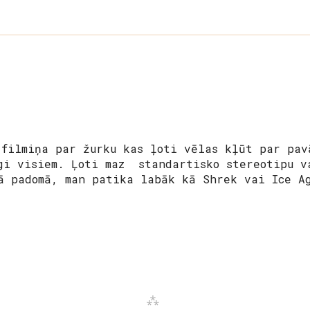
 filmiņa par žurku kas ļoti vēlas kļūt par pav
gi visiem. Ļoti maz standartisko stereotipu v
ā padomā, man patika labāk kā Shrek vai Ice A