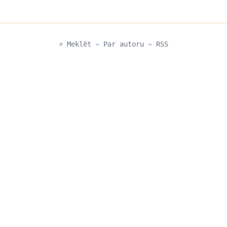
⌕ Meklēt
⌁
Par autoru
⌁
RSS