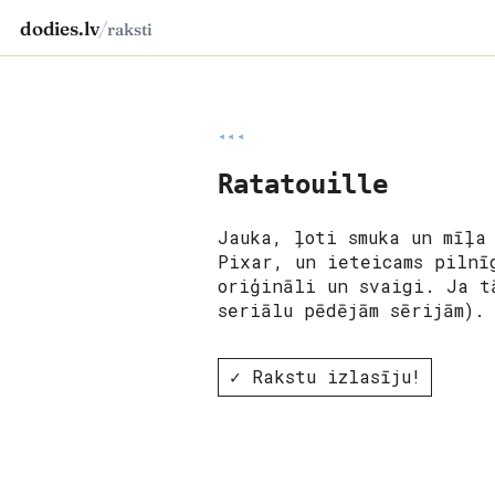
dodies.lv
/
raksti
◂◂◂
Ratatouille
Jauka, ļoti smuka un mīļa
Pixar, un ieteicams pilnī
oriģināli un svaigi. Ja t
seriālu pēdējām sērijām).
✓ Rakstu izlasīju!