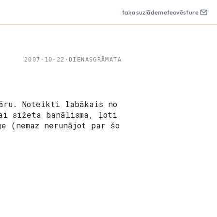
takas
uzlāde
meteo
vēsture
2007-10-22
·
DIENASGRĀMATA
āru. Noteikti labākais no
ai sižeta banālisma, ļoti
ge (nemaz nerunājot par šo