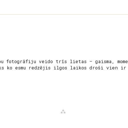
s
bu fotogrāfiju veido trīs lietas – gaisma, mome
ks ko esmu redzējis ilgos laikos droši vien i