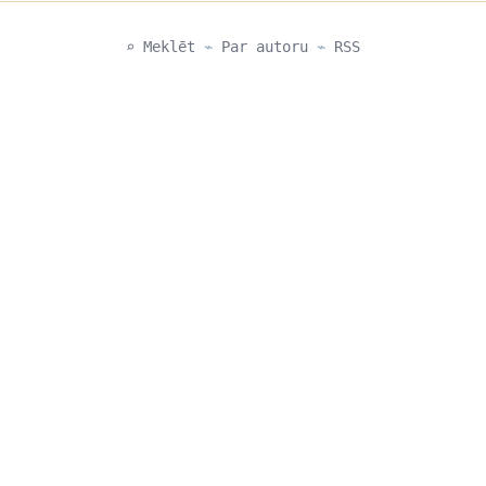
⌕ Meklēt
⌁
Par autoru
⌁
RSS