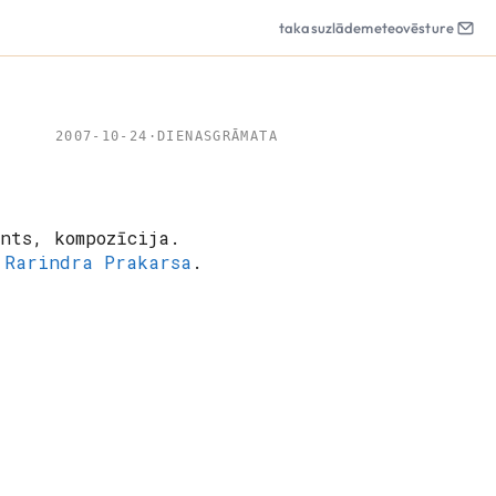
takas
uzlāde
meteo
vēsture
2007-10-24
·
DIENASGRĀMATA
nts, kompozīcija.
r
Rarindra Prakarsa
.