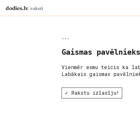
dodies.lv
/
raksti
◂◂◂
Gaismas pavēlniek
Vienmēr esmu teicis ka la
Labākais gaismas pavēlnie
✓ Rakstu izlasīju!