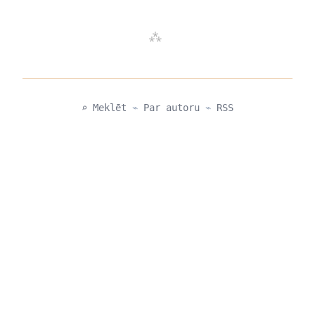
⌕ Meklēt
⌁
Par autoru
⌁
RSS