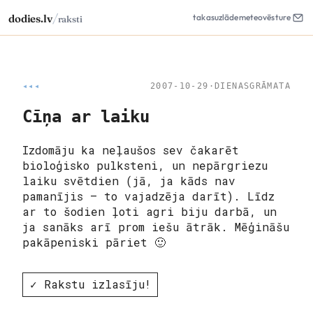
/
dodies.lv
takas
uzlāde
meteo
vēsture
raksti
◂◂◂
2007-10-29
·
DIENASGRĀMATA
Cīņa ar laiku
Izdomāju ka neļaušos sev čakarēt
bioloģisko pulksteni, un nepārgriezu
laiku svētdien (jā, ja kāds nav
pamanījis – to vajadzēja darīt). Līdz
ar to šodien ļoti agri biju darbā, un
ja sanāks arī prom iešu ātrāk. Mēģināšu
pakāpeniski pāriet 🙂
✓ Rakstu izlasīju!