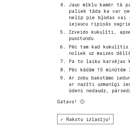
Jauc mīklu kamēr tā p
paliek tāda ka var ņe
nelīp pie bļodas vai 
iejaucu ripiņās sagri
Izveido kukulīti, aps
pusstundu
Pēc tam kad kukulītis
noliek uz maizes dēlī
Pa to laiku karsējas 
Pēc kādām 15 minūtēm 
Ar zobu bakstāmo iedu
ar nazīti uzmanīgi ie
ūdeni nedaudz, pārsed
Gatavs! 🙂
✓ Rakstu izlasīju!