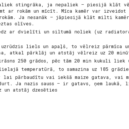
aliek stingrāka, ja nepaliek – piesijā klāt v
mt ar rokām un mīcīt. Mīca kamēr var izveidot 
rokām. Ja nesanāk – jāpiesijā klāt milti kamē
eztas olīves.
edz ar dvielīti un siltumā noliek (uz radiator
 uzrūdzis liels un apaļš, to vēlreiz pārmīca u
ša, atkal pārklāj un atstāj vēlreiz uz 20 minū
krāsns 250 grādos, pēc tām 20 min kukuli liek 
lielajā temperatūrā, to samazina uz 185 grādie
r lai pārbaudītu vai iekšā maize gatava, vai 
durt. Ja nazis sauss – ir gatavs, ņem laukā, l
z un atstāj dzesēties