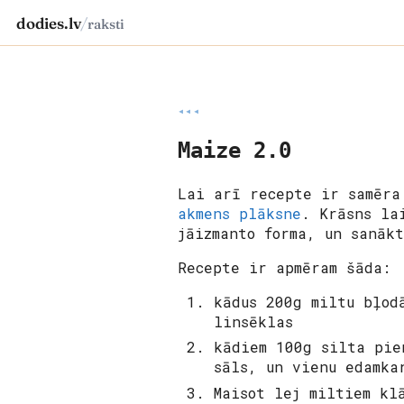
dodies.lv
/
raksti
◂◂◂
Maize 2.0
Lai arī recepte ir samēra
akmens plāksne
. Krāsns la
jāizmanto forma, un sanāk
Recepte ir apmēram šāda:
kādus 200g miltu bļod
linsēklas
kādiem 100g silta pie
sāls, un vienu edamka
Maisot lej miltiem kl