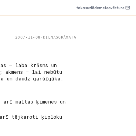
takas
uzlāde
meteo
vēsture
2007-11-08
·
DIENASGRĀMATA
as – laba krāsns un
; akmens – lai nebūtu
ka un daudz garšīgāka.
c arī maltas ķimenes un
arī tējkaroti ķiploku