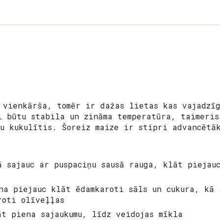
 vienkārša, tomēr ir dažas lietas kas vajadzīg
i būtu stabila un zināma temperatūra, taimeris
tu kukulītis. Šoreiz maize ir stipri advancētā
ā sajauc ar puspaciņu sausā rauga, klāt piejau
na piejauc klāt ēdamkaroti sāls un cukura, kā 
roti olīveļļas
āt piena sajaukumu, līdz veidojas mīkla