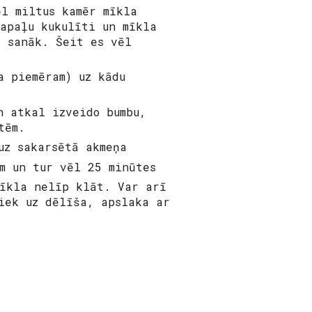
ēl miltus kamēr mīkla
apaļu kukulīti un mīkla
r sanāk. Šeit es vēl
a piemēram) uz kādu
n atkal izveido bumbu,
tēm.
uz sakarsētā akmeņa
m un tur vēl 25 minūtes
mīkla nelīp klāt. Var arī
iek uz dēlīša, apslaka ar