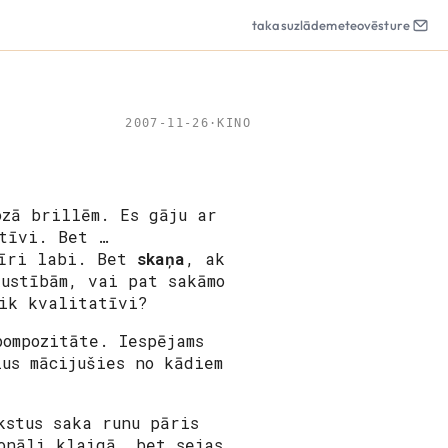
takas
uzlāde
meteo
vēsture
2007-11-26
·
KINO
ozā brillēm. Es gāju ar
tīvi. Bet …
tīri labi. Bet
skaņa
, ak
ustībām, vai pat sakāmo
cik kvalitatīvi?
pompozitāte. Iespējams
us mācijušies no kādiem
kstus saka runu pāris
onāli klaigā, bet sejas