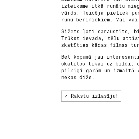
izteiksme itkā runātu mie
vārds.
Teicēja
pieliek pun
runu bēriniekiem. Vai va
Sižets ļoti saraustīts, b
Trūkst ievada, tēlu attīs
skatīties kādas filmas tu
Bet kopumā jau interesant
skatītos tikai uz bildi, 
pilnīgi garām un izmaitā 
nekas dižs.
✓ Rakstu izlasīju!