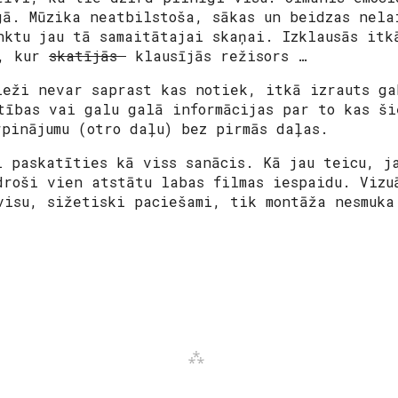
gā. Mūzika neatbilstoša, sākas un beidzas nela
ktu jau tā samaitātajai skaņai. Izklausās itk
i, kur
skatījās
klausījās režisors …
ieži nevar saprast kas notiek, itkā izrauts ga
tības vai galu galā informācijas par to kas ši
rpinājumu (otro daļu) bez pirmās daļas.
i paskatīties kā viss sanācis. Kā jau teicu, j
droši vien atstātu labas filmas iespaidu. Vizu
visu, sižetiski paciešami, tik montāža nesmuka