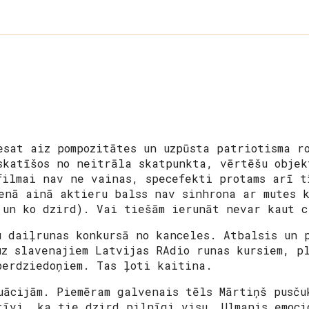
esat aiz pompozitātes un uzpūsta patriotisma r
skatīšos no neitrāla skatpunkta, vērtēšu objek
ilmai nav ne vainas, specefekti protams arī 
enā ainā aktieru balss nav sinhrona ar mutes k
 un ko dzird). Vai tiešām ierunāt nevar kaut 
u daiļrunas konkursā no kanceles. Atbalsis un 
uz slavenajiem Latvijas RAdio runas kursiem, pl
perdziedoņiem. Tas ļoti kaitina.
uācijām. Piemēram galvenais tēls Mārtiņš pusču
tīvi, ka tie dzird pilnīgi visu. Ulmanis emoci