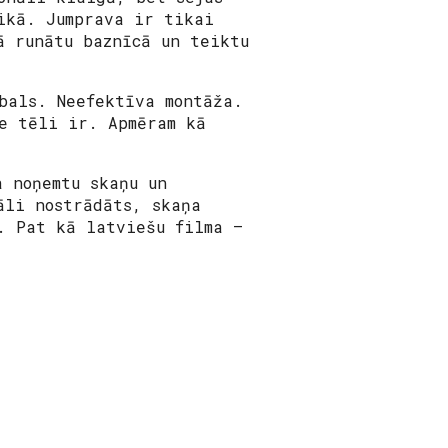
ikā. Jumprava ir tikai
ā runātu baznīcā un teiktu
bals. Neefektīva montāža.
e tēli ir. Apmēram kā
a noņemtu skaņu un
āli nostrādāts, skaņa
. Pat kā latviešu filma –