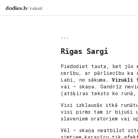
dodies.lv
/
raksti
◂◂◂
Rīgas Sargi
Piedodiet tauta, bet jūs 
cerību, ar pārliecību ka 
Labi, no sākuma.
Vizuāli
f
vai – skaņa. Gandrīz nevi
(atšķiras teksts ko runā,
Visi izklausās itkā runāt
visi pirms tam ir bijuši 
slaveniem oratoriem vai o
Vēl – skaņa neatbilst sit
simtiem karavīru tik efek