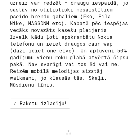
uzreiz var redzēt – draugu iespaidā, jo
sastāv no stilistiski nesaistītiem
pseido brendu gabaliem (Eko, Fila,
Nike, MASSDNM etc). Kabatā pēc iespējas
vecāks novazāts kasešu pleijeris.
Izvelk kādu ļoti apskrambātu Nokia
telefonu un ieiet draugos caur wap
(daži ieiet one elvē). Un aptuveni 50%
gadījumu vienu roku glabā atvērtā čipsu
pakā. Nav svarīgi vai tos ēd vai ne.
Reizēm mobilā melodijas aizstāj
walkmani, jo klausās tās. Skaļi.
Mūsdienu tīnis.
✓ Rakstu izlasīju!