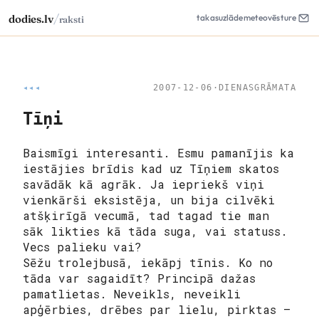
/
dodies.lv
takas
uzlāde
meteo
vēsture
raksti
◂◂◂
2007-12-06
·
DIENASGRĀMATA
Tīņi
Baismīgi interesanti. Esmu pamanījis ka
iestājies brīdis kad uz Tīņiem skatos
savādāk kā agrāk. Ja iepriekš viņi
vienkārši eksistēja, un bija cilvēki
atšķirīgā vecumā, tad
tagad
tie man
sāk likties kā tāda suga, vai statuss.
Vecs palieku vai?
Sēžu trolejbusā, iekāpj tīnis. Ko no
tāda var sagaidīt? Principā dažas
pamatlietas. Neveikls, neveikli
apģērbies, drēbes par lielu, pirktas –