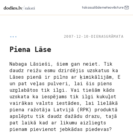
/
dodies.lv
takas
uzlāde
meteo
vēsture
raksti
◂◂◂
2007-12-10
·
DIENASGRĀMATA
Piena Lāse
Nabaga Lāsieši, šiem gan neiet. Tik
daudz reižu esmu dzirdējis uzskatus ka
Lāses pienā ir pilns ar ķimikālijām, E
un pat veļas pulveri, lai šis piens
uzglabātos tik ilgi. Vai tiešām kāds
uzskata ka iespējams tik ilgi kukuļot
vairākas valsts iestādes, lai lielākā
piena ražotāja Latvijā (RPK) produktā
apslēptu tik daudz dažādu drazu, tajā
pat laikā kad ar likumu aizliegts
pienam pievienot jebkādas piedevas?