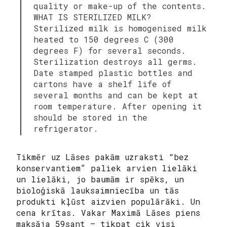
quality or make-up of the contents.
WHAT IS STERILIZED MILK?
Sterilized milk is homogenised milk
heated to 150 degrees C (300
degrees F) for several seconds.
Sterilization destroys all germs.
Date stamped plastic bottles and
cartons have a shelf life of
several months and can be kept at
room temperature. After opening it
should be stored in the
refrigerator.
Tikmēr uz Lāses pakām uzraksti “bez
konservantiem” paliek arvien lielāki
un lielāki, jo baumām ir spēks, un
bioloģiskā lauksaimniecība un tās
produkti kļūst aizvien populārāki. Un
cena krītas. Vakar Maximā Lāses piens
maksāja 59sant – tikpat cik visi