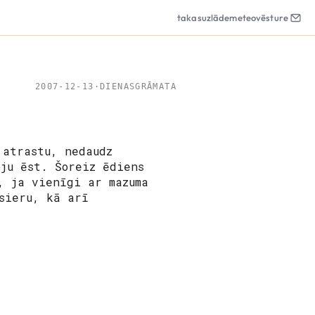
takas
uzlāde
meteo
vēsture
2007-12-13
·
DIENASGRĀMATA
 atrastu, nedaudz
oju ēst. Šoreiz ēdiens
, ja vienīgi ar mazuma
sieru, kā arī