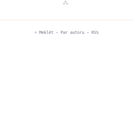
⌕ Meklēt
⌁
Par autoru
⌁
RSS