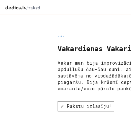
dodies.lv
/
raksti
◂◂◂
Vakardienas Vakar
Vakar man bija improvizāc
apdullušu čau-čau suni, a
sastāvēja no visdažādākaj
piegaršu. Bija krāsnī cep
amaranta/auzu pārslu pank
✓ Rakstu izlasīju!