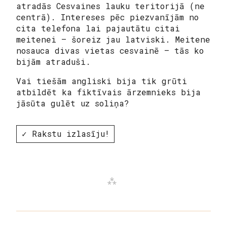
atradās Cesvaines lauku teritorijā (ne
centrā). Intereses pēc piezvanījām no
cita telefona lai pajautātu citai
meitenei – šoreiz jau latviski. Meitene
nosauca divas vietas cesvainē – tās ko
bijām atraduši.
Vai tiešām angliski bija tik grūti
atbildēt ka fiktīvais ārzemnieks bija
jāsūta gulēt uz soliņa?
✓ Rakstu izlasīju!