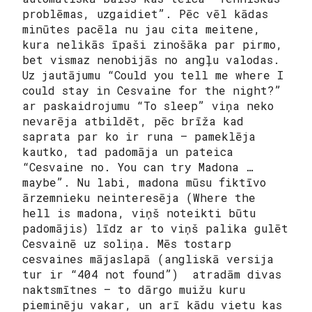
problēmas, uzgaidiet”. Pēc vēl kādas
minūtes pacēla nu jau cita meitene,
kura nelikās īpaši zinošāka par pirmo,
bet vismaz nenobijās no angļu valodas.
Uz jautājumu “Could you tell me where I
could stay in Cesvaine for the night?”
ar paskaidrojumu “To sleep” viņa neko
nevarēja atbildēt, pēc brīža kad
saprata par ko ir runa – pameklēja
kautko, tad padomāja un pateica
“Cesvaine no. You can try Madona …
maybe”. Nu labi, madona mūsu fiktīvo
ārzemnieku neinteresēja (Where the
hell is madona, viņš noteikti būtu
padomājis) līdz ar to viņš palika gulēt
Cesvainē uz soliņa. Mēs tostarp
cesvaines mājaslapā (angliskā versija
tur ir “404 not found”) atradām divas
naktsmītnes – to dārgo muižu kuru
pieminēju vakar, un arī kādu vietu kas