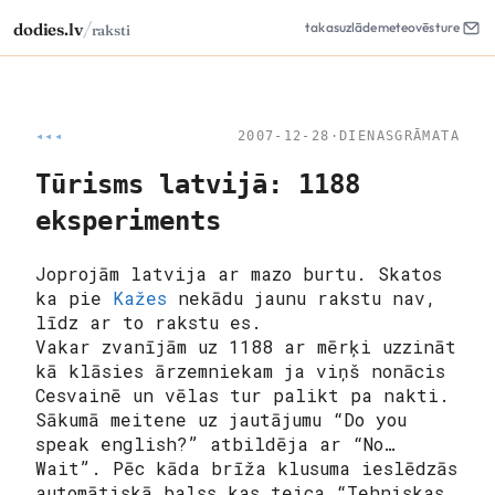
/
dodies.lv
takas
uzlāde
meteo
vēsture
raksti
◂◂◂
2007-12-28
·
DIENASGRĀMATA
Tūrisms latvijā: 1188
eksperiments
Joprojām latvija ar mazo burtu. Skatos
ka pie
Kažes
nekādu jaunu rakstu nav,
līdz ar to rakstu es.
Vakar zvanījām uz 1188 ar mērķi uzzināt
kā klāsies ārzemniekam ja viņš nonācis
Cesvainē un vēlas tur palikt pa nakti.
Sākumā meitene uz jautājumu “Do you
speak english?” atbildēja ar “No…
Wait”. Pēc kāda brīža klusuma ieslēdzās
automātiskā balss kas teica “Tehniskas