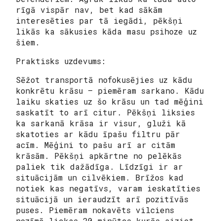
rīgā vispār nav, bet kad sākām
interesēties par tā iegādi, pēkšņi
likās ka sākusies kāda masu psihoze uz
šiem.
Praktisks uzdevums:
Sēžot transportā nofokusējies uz kādu
konkrētu krāsu – piemēram sarkano. Kādu
laiku skaties uz šo krāsu un tad mēģini
saskatīt to arī citur. Pēkšņi liksies
ka sarkanā krāsa ir visur, gluži kā
skatoties ar kādu īpašu filtru pār
acīm. Mēģini to pašu arī ar citām
krāsām. Pēkšņi apkārtne no pelēkās
paliek tik dažādīga. Līdzīgi ir ar
situācijām un cilvēkiem. Brīžos kad
notiek kas negatīvs, varam ieskatīties
situācijā un ieraudzīt arī pozitīvās
puses. Piemēram nokavēts vilciens
nozīmē liekas 20 minūtes kurās aiziet