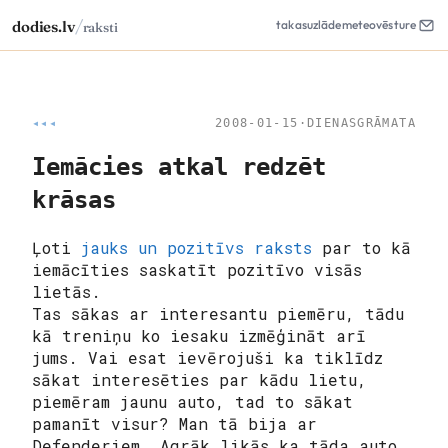
/
dodies.lv
takas
uzlāde
meteo
vēsture
raksti
◂◂◂
2008-01-15
·
DIENASGRĀMATA
Iemācies atkal redzēt
krāsas
Ļoti
jauks un pozitīvs raksts
par to kā
iemācīties saskatīt pozitīvo visās
lietās.
Tas sākas ar interesantu piemēru, tādu
kā treniņu ko iesaku izmēģināt arī
jums. Vai esat ievērojuši ka tiklīdz
sākat interesēties par kādu lietu,
piemēram jaunu auto, tad to sākat
pamanīt visur? Man tā bija ar
Defenderiem. Agrāk likās ka tāda auto