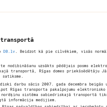
 transportā
no
DB.lv
. Beidzot kā pie cilvēkiem, visās normā
rte
nodibināšanu uzsākts pēdējais posms elektro
kajā transportā, Rīgas domes priekšsēdētāju Jā
s satiksme.
diski darbu sācis 2007. gada decembra beigās u
lpot Rīgas transporta pakalpojumu elektronisko
 norēķinu sistēma sabiedriskajā transportā tik
gtā informācija medijiem.
Rīgas pašvaldības sabiedrībai ar ierobežotu