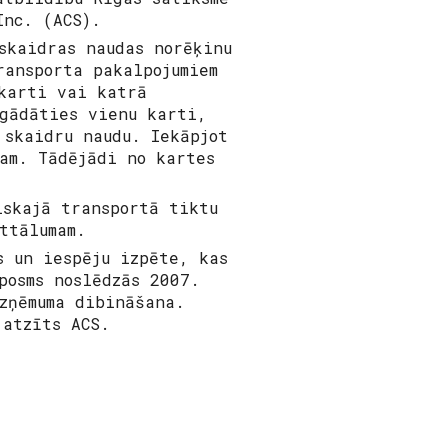
Inc. (ACS).
skaidras naudas norēķinu
ransporta pakalpojumiem
karti vai katrā
egādāties vienu karti,
 skaidru naudu. Iekāpjot
am. Tādējādi no kartes
iskajā transportā tiktu
ttālumam.
s un iespēju izpēte, kas
posms noslēdzās 2007.
zņēmuma dibināšana.
 atzīts ACS.