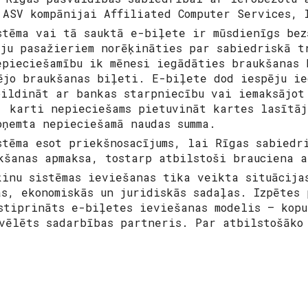
% ASV kompānijai
Affiliated Computer Services
, 
stēma vai tā sauktā e-biļete ir mūsdienīgs bez
ēju pasažieriem norēķināties par sabiedriskā t
epieciešamību ik mēnesi iegādāties braukšanas 
ējo braukšanas biļeti. E-biļete dod iespēju i
pildināt ar bankas starpniecību vai iemaksājot
, karti nepieciešams pietuvināt kartes lasītāj
oņemta nepieciešamā naudas summa.
stēma esot priekšnosacījums, lai Rīgas sabiedr
kšanas apmaksa, tostarp atbilstoši brauciena a
ķinu sistēmas ieviešanas tika veikta situācija
ās, ekonomiskās un juridiskās sadaļas. Izpētes 
stiprināts e-biļetes ieviešanas modelis – kopu
vēlēts sadarbības partneris. Par atbilstošāko