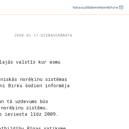
takas
uzlāde
meteo
vēsture
2008-01-17
·
DIENASGRĀMATA
lajās valstīs kur esmu
niskās norēķinu sistēmas
ni Birku šodien informēja
n tā uzdevums būs
 norēķinu sistēmu.
s ieviesta līdz 2009.
 atbildību
Rīgas satiksme