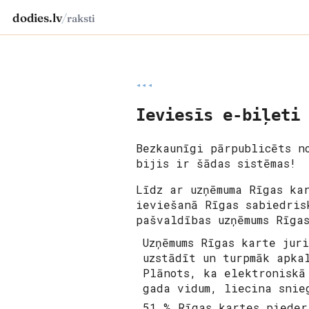
dodies.lv
/
raksti
◂◂◂
Ieviesīs e-biļeti
Bezkaunīgi pārpublicēts 
bijis ir šādas sistēmas!
Līdz ar uzņēmuma
Rīgas ka
ieviešanā Rīgas sabiedris
pašvaldības uzņēmums
Rīga
Uzņēmums
Rīgas karte
juri
uzstādīt un turpmāk apka
Plānots, ka elektroniskā
gada vidum, liecina snie
51 %
Rīgas kartes
pieder 