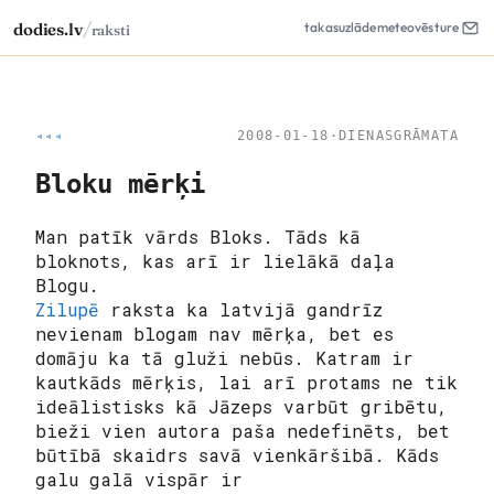
/
dodies.lv
takas
uzlāde
meteo
vēsture
raksti
◂◂◂
2008-01-18
·
DIENASGRĀMATA
Bloku mērķi
Man patīk vārds Bloks. Tāds kā
bloknots, kas arī ir lielākā daļa
Blogu.
Zilupē
raksta ka latvijā gandrīz
nevienam blogam nav mērķa, bet es
domāju ka tā gluži nebūs. Katram ir
kautkāds mērķis, lai arī protams ne tik
ideālistisks kā Jāzeps varbūt gribētu,
bieži vien autora paša nedefinēts, bet
būtībā skaidrs savā
vienkāršibā
. Kāds
galu galā vispār ir