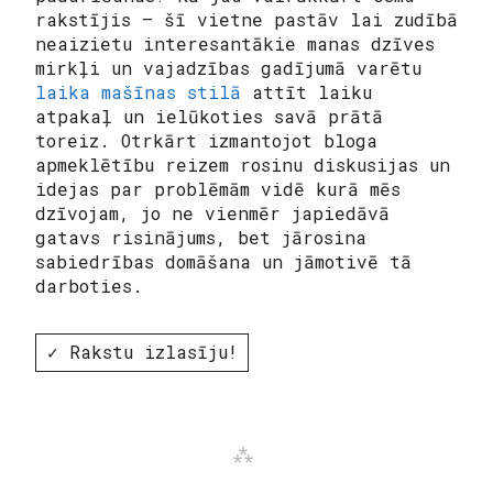
rakstījis – šī vietne pastāv lai zudībā
neaizietu interesantākie manas dzīves
mirkļi un vajadzības gadījumā varētu
laika mašīnas stilā
attīt laiku
atpakaļ un ielūkoties savā prātā
toreiz. Otrkārt izmantojot bloga
apmeklētību reizem rosinu diskusijas un
idejas par problēmām vidē kurā mēs
dzīvojam, jo ne vienmēr japiedāvā
gatavs risinājums, bet jārosina
sabiedrības domāšana un jāmotivē tā
darboties.
✓ Rakstu izlasīju!