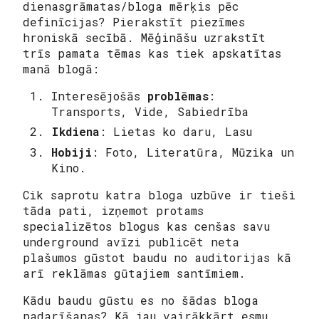
dienasgrāmatas/bloga mērķis pēc
definīcijas? Pierakstīt piezīmes
hroniskā secībā. Mēģināšu uzrakstīt
trīs pamata tēmas kas tiek apskatītas
manā
blogā:
Interesējošās
problēmas
:
Transports, Vide, Sabiedrība
Ikdiena
: Lietas ko daru, Lasu
Hobiji
: Foto, Literatūra, Mūzika un
Kino.
Cik saprotu katra bloga uzbūve ir tieši
tāda pati, izņemot protams
specializētos blogus kas cenšas savu
underground
avīzi publicēt neta
plašumos gūstot baudu no auditorijas kā
arī reklāmas gūtajiem santīmiem.
Kādu baudu gūstu es no šādas bloga
padarīšanas? Kā jau vairākkārt esmu