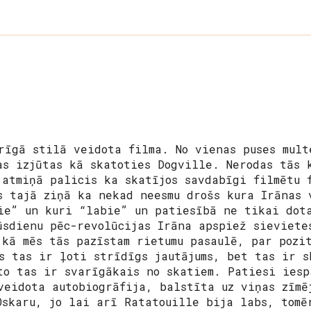
rīgā stilā veidota filma. No vienas puses mult
as izjūtas kā skatoties Dogville. Nerodas tās 
 atmiņā palicis ka skatījos savdabīgi filmētu 
s tajā ziņā ka nekad neesmu drošs kura Irānas 
ie” un kuri “labie” un patiesībā ne tikai dot
ūsdienu pēc-revolūcijas Irāna apspiež sieviete
 kā mēs tās pazīstam rietumu pasaulē, par pozi
ms tas ir ļoti strīdīgs jautājums, bet tas ir s
to tas ir svarīgākais no skatiem. Patiesi iesp
veidota autobiogrāfija, balstīta uz viņas zīmē
Oskaru, jo lai arī Ratatouille bija labs, tomē