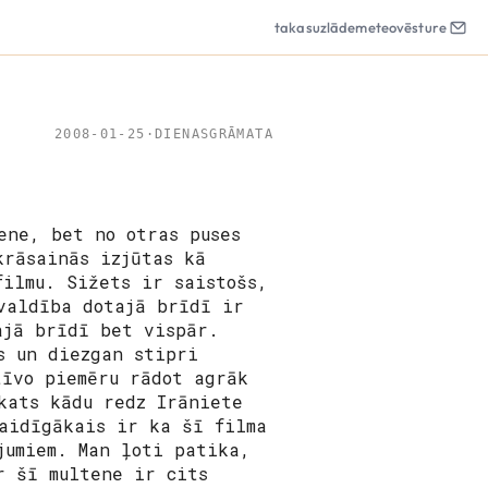
takas
uzlāde
meteo
vēsture
2008-01-25
·
DIENASGRĀMATA
ene, bet no otras puses
krāsainās izjūtas kā
filmu. Sižets ir saistošs,
valdība dotajā brīdī ir
ajā brīdī bet vispār.
s un diezgan stipri
tīvo piemēru rādot agrāk
kats kādu redz Irāniete
aidīgākais ir ka šī filma
jumiem. Man ļoti patika,
r šī multene ir cits