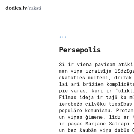
dodies.lv
/
raksti
◂◂◂
Persepolis
Šī ir viena pavisam atški
man viņa izraisīja līdzīg
skatoties multeni, drīzāk
lai arī brīžiem komplicēt
pie varas, kuri ir “slikt
Filmas ideja ir tajā ka m
ierobežo cilvēku tiesības
populāro komunismu. Prota
un viņas ģimene, līdz ar 
ir pašas Marjane Satrapi 
un bez šaubām viņa dabūs 