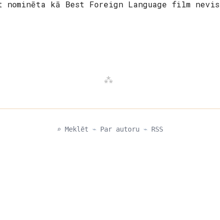
t nominēta kā Best Foreign Language film nevis
⌕ Meklēt
⌁
Par autoru
⌁
RSS