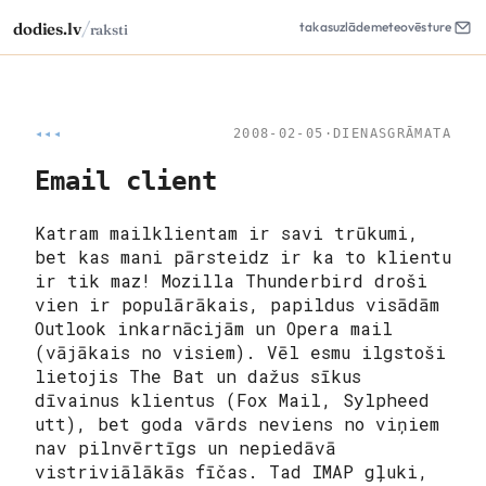
/
dodies.lv
takas
uzlāde
meteo
vēsture
raksti
◂◂◂
2008-02-05
·
DIENASGRĀMATA
Email client
Katram mailklientam ir savi trūkumi,
bet kas mani pārsteidz ir ka to klientu
ir tik maz! Mozilla Thunderbird droši
vien ir populārākais, papildus visādām
Outlook inkarnācijām un Opera mail
(vājākais no visiem). Vēl esmu ilgstoši
lietojis The Bat un dažus sīkus
dīvainus klientus (Fox Mail, Sylpheed
utt), bet goda vārds neviens no viņiem
nav pilnvērtīgs un nepiedāvā
vistriviālākās fīčas. Tad IMAP gļuki,