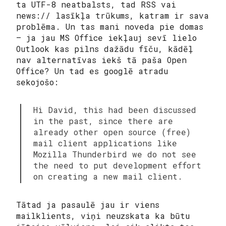
ta UTF-8 neatbalsts, tad RSS vai
news:// lasīkļa trūkums, katram ir sava
problēma. Un tas mani noveda pie domas
– ja jau MS Office iekļauj sevī lielo
Outlook kas pilns dažādu fīču, kādēļ
nav alternatīvas iekš tā paša Open
Office? Un tad es googlē atradu
sekojošo:
Hi David, this had been discussed
in the past, since there are
already other open source (free)
mail client applications like
Mozilla Thunderbird we do not see
the need to put development effort
on creating a new mail client.
Tātad ja pasaulē jau ir viens
mailklients, viņi neuzskata ka būtu