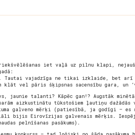
riekšvēlēšanas iet vaļā uz pilnu klapi, nejauš
gadā:
. Tautai vajadzīga ne tikai izklaide, bet arī
m klāt vel pāris šķipsnas sacensību gara, un ‘
vs, jaunie talanti? Kāpēc gan!? Augstāk minētā
sarām aizkustinātu tūkstošiem ļautiņu dažādās 
kuma galveno mērķi (patiesībā, ja godīgi – es 
iāli bijis Eirovīzijas galvenais mērķis. Iespē
naudas pelnīšanas pasākums).
iesmu konkurss – tad loģiski no šāda pasākuma 