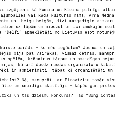
bi izgājieni kā Fomina un Kleina pilnīgi atbai
zaļumballes vai kāda kultūras nama, Arņa Medņa
ents un, beigu beigās, divi mazgadīgie aizkaru
aidiem uz lūpām un miedzot ar aci smukajām mei
a “Delfi” apmeklētāji no Lietuvas esot noturēj
t.
skaisto parādi – ko mēs iegūstam? Jaunos un za
dējās bija pat vairākas, vismaz četras, manupr
bas spēlēm, krāsainus tērpus un smaidīgas sejas
īnijas, kā arī daudz naudas organizatoru kabat
vēki ir apmierināti, tāpat kā organizētāji un
iebilst? Nē, manuprāt, ar Eirovīziju tomēr vis
nātie un smaidīgi skatītāji – kāpēc gan prote
ūzika un tas dziesmu konkurss? Tas “Song Conte