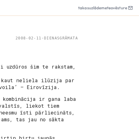
takas
uzlāde
meteo
vēsture
2008-02-11
·
DIENASGRĀMATA
i uzdūros šim te rakstam,
 kaut neliela ilūzija par
voila’ – Eirovīzija.
 kombinācija ir gana laba
valstīs, liekot tiem
neesmu īsti pārliecināts,
jams, tas jau no sākta
birtin birtu jaunās