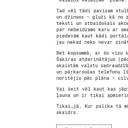
Tad vēl tādi pavisam stul
un džinsos – gluži kā no 
teksti un atbaidošais akc
par nebeidzamo karu ar sm
piedevām kaut kādi portāl
jau nekad neko nevar zinā
Bet kopsummā, ar šo visu 
Šakiras atdarinātājus (pē
skaistām valstu sadraudzī
un pārkarsušas telefonu l
noritējis pēc plāna – cil
Vai šeit vēl kaut kas jāp
ļauna un ir tikai apmieri
Tikai…jā. Kur palika tā m
skaidrs.