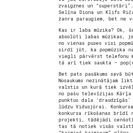
zvaigznes un “superstāri”
Selīna Diona un Klifs Rič
žanra paraugiem, bet ne v
Kas ir laba mūzika? Ok, š
absolūti labas mūzikas, j
no vienas puses visi popm
sirdī jūt, ka popmūzika n
viegli pārvērst telefonu 
tā arī tiek saukta – pop(
Bet pats pasākums savā bū
Nosaukums nezinātājam lik
valstis un kurā tiek izvē
no pašu televīzijas Kārļa
punktus dala ‘draudzīgās’
lūdzu Vidusjūrai. Konkurs
konkursa rīkošanas brīdī 
projekti, tādējādi cenšot
tas tā notiek visās valst
“kaimiņš kaimiņam” plāna.