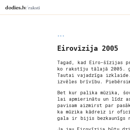
dodies.lv
/
raksti
◂◂◂
Eirovīzija 2005
Tagad, kad Eiro-šīzijas p
ko rakstīju tālajā 2005. 
Tautai vajadzīga izklaide
izvēles brīvību. Piebērsi
Bet kur palika mūzika, šo
lai apmierinātu un līdz a
pavisam aizmirst par pasā
ka mūzika kādreiz ir ofic
gala ir bijis bezkaunīgs 
Ja jau Eirovīzija būtu dz