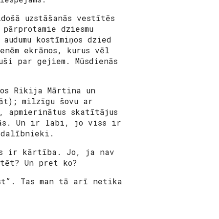
došā uzstāšanās vestītēs
 pārprotamie dziesmu
 audumu kostīmiņos dzied
tenēm ekrānos, kurus vēl
uši par gejiem. Mūsdienās
ļos Rikija Mārtina un
āt); milzīgu šovu ar
, apmierinātus skatītājus
ās. Un ir labi, jo viss ir
 dalībnieki.
s ir kārtība. Jo, ja nav
stēt? Un pret ko?
st”. Tas man tā arī netika