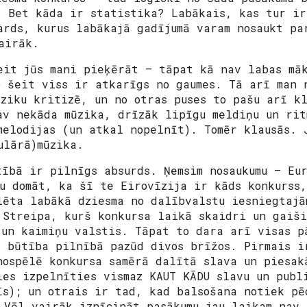
. Bet kāda ir statistika? Labākais, kas tur i
ards, kurus labākajā gadījumā varam nosaukt pa
airāk.
eit jūs mani pieķērāt – tāpat kā nav labas mā
o šeit viss ir atkarīgs no gaumes. Tā arī man 
ūziku kritizē, un no otras puses to pašu arī kl
av nekāda mūzika, drīzāk lipīgu meldiņu un rit
melodijas (un atkal nopelnīt). Tomēr klausās. 
ulārā)mūzika.
tībā ir pilnīgs absurds. Ņemsim nosaukumu – Eu
tu domāt, ka šī te Eirovīzija ir kāds konkurss
lēta labākā dziesma no dalībvalstu iesniegtajā
 Streipa, kurš konkursa laikā skaidri un gaiši
 un kaimiņu valstis. Tāpat to dara arī visas p
a būtība pilnībā pazūd divos brīžos. Pirmais i
nospēlē konkursa samērā dalītā slava un piesak
ies izpelnīties vismaz KAUT KĀDU slavu un publ
īs); un otrais ir tad, kad balsošana notiek pē
 Vēl vairāk iznīcināt pasākumu jau laikam nav 