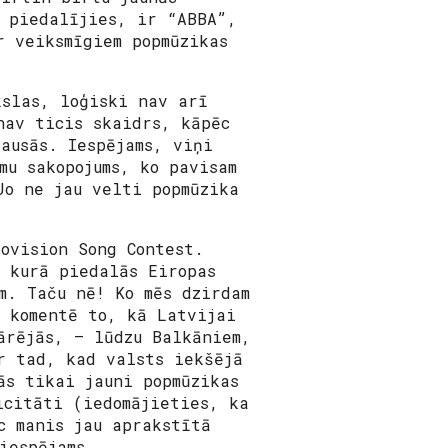
r piedalījies, ir “ABBA”,
r veiksmīgiem popmūzikas
kslas, loģiski nav arī
nav ticis skaidrs, kāpēc
ausās. Iespējams, viņi
mu sakopojums, ko pavisam
Jo ne jau velti popmūzika
rovision Song Contest.
, kurā piedalās Eiropas
m. Taču nē! Ko mēs dzirdam
 komentē to, kā Latvijai
ārējās, – lūdzu Balkāniem,
r tad, kad valsts iekšējā
ās tikai jauni popmūzikas
icitāti (iedomājieties, ka
c manis jau aprakstītā
iespējams.