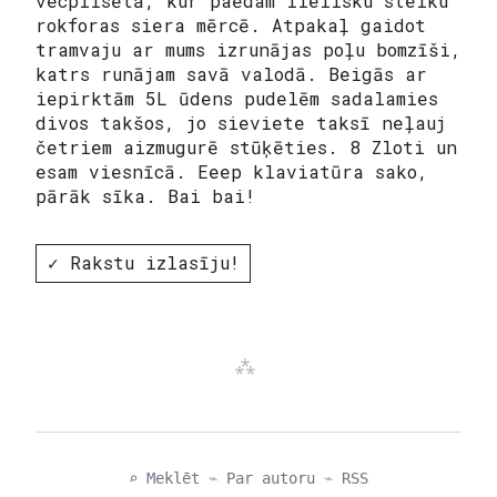
vecpilsētā, kur paēdam lielisku steiku
rokforas siera mērcē. Atpakaļ gaidot
tramvaju ar mums izrunājas poļu bomzīši,
katrs runājam savā valodā. Beigās ar
iepirktām 5L ūdens pudelēm sadalamies
divos takšos, jo sieviete taksī neļauj
četriem aizmugurē stūķēties. 8 Zloti un
esam viesnīcā. Eeep klaviatūra sako,
pārāk sīka. Bai bai!
✓ Rakstu izlasīju!
⌕ Meklēt
⌁
Par autoru
⌁
RSS