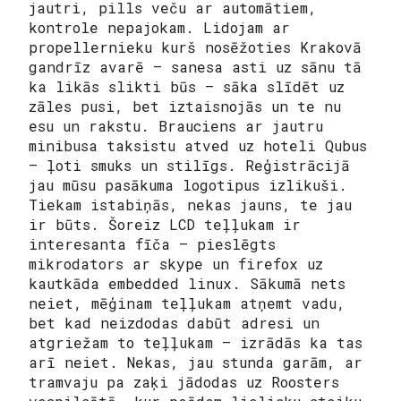
jautri, pills veču ar automātiem,
kontrole nepajokam. Lidojam ar
propellernieku kurš nosēžoties Krakovā
gandrīz avarē – sanesa asti uz sānu tā
ka likās slikti būs – sāka slīdēt uz
zāles pusi, bet iztaisnojās un te nu
esu un rakstu. Brauciens ar jautru
minibusa taksistu atved uz hoteli Qubus
– ļoti smuks un stilīgs. Reģistrācijā
jau mūsu pasākuma logotipus izlikuši.
Tiekam istabiņās, nekas jauns, te jau
ir būts. Šoreiz LCD teļļukam ir
interesanta fīča – pieslēgts
mikrodators ar skype un firefox uz
kautkāda embedded linux. Sākumā nets
neiet, mēģinam teļļukam atņemt vadu,
bet kad neizdodas dabūt adresi un
atgriežam to teļļukam – izrādās ka tas
arī neiet. Nekas, jau stunda garām, ar
tramvaju pa zaķi jādodas uz Roosters