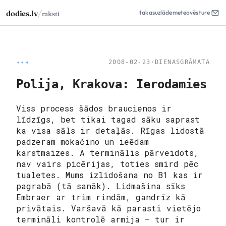
/
dodies.lv
takas
uzlāde
meteo
vēsture
raksti
◂◂◂
2008-02-23
·
DIENASGRĀMATA
Polija, Krakova: Ierodamies
Viss process šādos braucienos ir
līdzīgs, bet tikai tagad sāku saprast
ka visa sāls ir detaļās. Rīgas lidostā
padzeram mokačino un ieēdam
karstmaizes. A terminālis pārveidots,
nav vairs picērijas, toties smird pēc
tualetes. Mums izlidošana no B1 kas ir
pagrabā (tā sanāk). Lidmašina sīks
Embraer ar trim rindām, gandrīz kā
privātais. Varšavā kā parasti vietējo
termināli kontrolē armija – tur ir