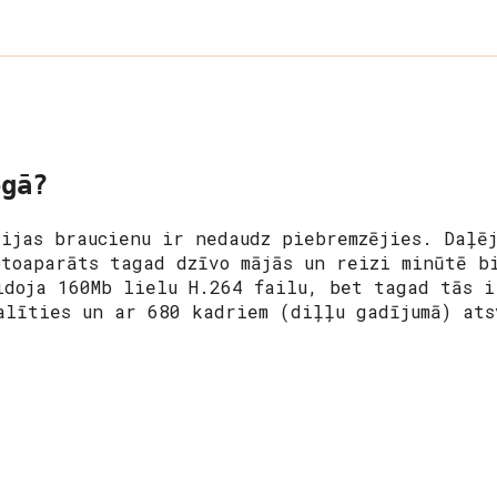
ogā?
lijas braucienu ir nedaudz piebremzējies. Daļē
otoaparāts tagad dzīvo mājās un reizi minūtē b
idoja 160Mb lielu H.264 failu, bet tagad tās i
alīties un ar 680 kadriem (diļļu gadījumā) ats