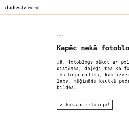
dodies.lv
/
raksti
◂◂◂
Kapēc nekā fotobl
Jā, fotoblogs sākot ar po
sistēmas, daļēji tas ka f
tās bija dilles, kas izve
labs, mēģināšu kautkā pad
bildes.
✓ Rakstu izlasīju!