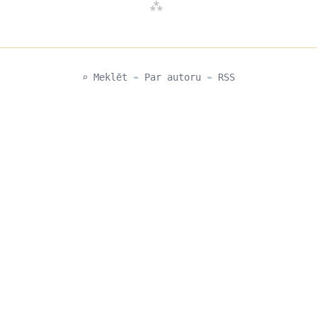
⌕ Meklēt
⌁
Par autoru
⌁
RSS