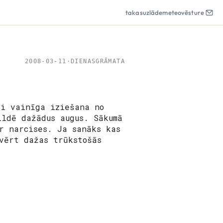
takas
uzlāde
meteo
vēsture
2008-03-11
·
DIENASGRĀMATA
ji vainīga iziešana no
ildē dažādus augus. Sākumā
r narcises. Ja sanāks kas
vērt dažas trūkstošās