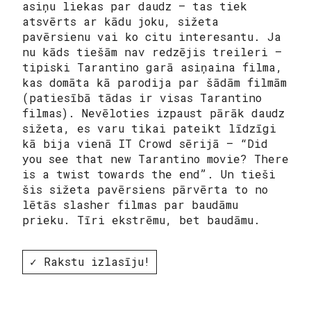
asiņu liekas par daudz – tas tiek
atsvērts ar kādu joku, sižeta
pavērsienu vai ko citu interesantu. Ja
nu kāds tiešām nav redzējis treileri –
tipiski Tarantino garā asiņaina filma,
kas domāta kā parodija par šādām filmām
(patiesībā tādas ir visas Tarantino
filmas). Nevēloties izpaust pārāk daudz
sižeta, es varu tikai pateikt līdzīgi
kā bija vienā IT Crowd sērijā – “Did
you see that new Tarantino movie? There
is a twist towards the end”. Un tieši
šis sižeta pavērsiens pārvērta to no
lētās slasher filmas par baudāmu
prieku. Tīri ekstrēmu, bet baudāmu.
✓ Rakstu izlasīju!