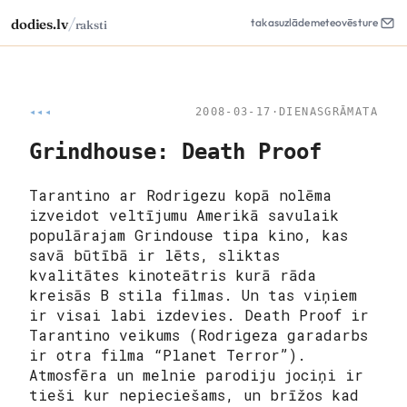
/
dodies.lv
takas
uzlāde
meteo
vēsture
raksti
◂◂◂
2008-03-17
·
DIENASGRĀMATA
Grindhouse: Death Proof
Tarantino ar Rodrigezu kopā nolēma
izveidot veltījumu Amerikā savulaik
populārajam Grindouse tipa kino, kas
savā būtībā ir lēts, sliktas
kvalitātes kinoteātris kurā rāda
kreisās B stila filmas. Un tas viņiem
ir visai labi izdevies. Death Proof ir
Tarantino veikums (Rodrigeza garadarbs
ir otra filma “Planet Terror”).
Atmosfēra un melnie parodiju jociņi ir
tieši kur nepieciešams, un brīžos kad