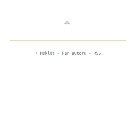
⌕ Meklēt
⌁
Par autoru
⌁
RSS