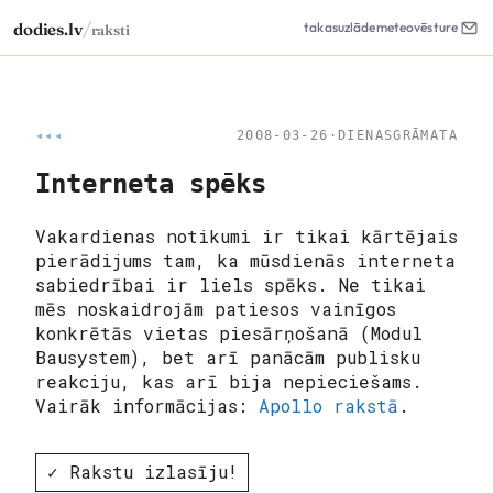
/
dodies.lv
takas
uzlāde
meteo
vēsture
raksti
◂◂◂
2008-03-26
·
DIENASGRĀMATA
Interneta spēks
Vakardienas notikumi ir tikai kārtējais
pierādijums tam, ka mūsdienās interneta
sabiedrībai ir liels spēks. Ne tikai
mēs noskaidrojām patiesos vainīgos
konkrētās vietas piesārņošanā (Modul
Bausystem), bet arī panācām publisku
reakciju, kas arī bija nepieciešams.
Vairāk informācijas:
Apollo rakstā
.
✓ Rakstu izlasīju!