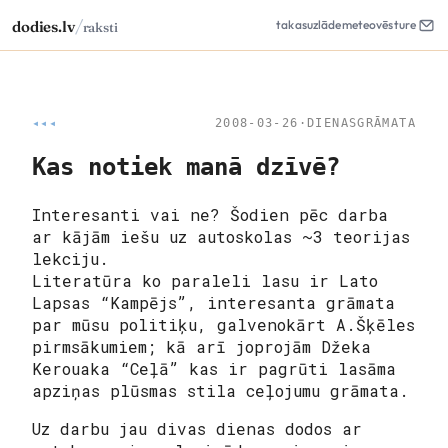
/
dodies.lv
takas
uzlāde
meteo
vēsture
raksti
◂◂◂
2008-03-26
·
DIENASGRĀMATA
Kas notiek manā dzīvē?
Interesanti vai ne? Šodien pēc darba
ar kājām iešu uz autoskolas ~3 teorijas
lekciju.
Literatūra ko paraleli lasu ir Lato
Lapsas “Kampējs”, interesanta grāmata
par mūsu politiķu, galvenokārt A.Šķēles
pirmsākumiem; kā arī joprojām Džeka
Kerouaka “Ceļā” kas ir pagrūti lasāma
apziņas plūsmas stila ceļojumu grāmata.
Uz darbu jau divas dienas dodos ar