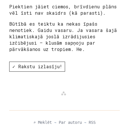
Piektien jāiet ciemos, brīvdienu plāns
vēl īsti nav skaidrs (kā parasti).
Būtībā es teiktu ka nekas īpašs
nenotiek. Gaidu vasaru. Ja vasara šajā
klimatiskajā joslā izrādijusies
izčibējusi – klusām sapņoju par
pārvākšanos uz tropiem. He.
✓ Rakstu izlasīju!
⌕ Meklēt
⌁
Par autoru
⌁
RSS