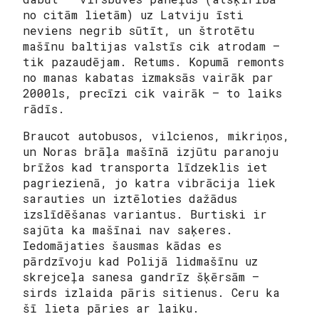
no citām lietām) uz Latviju īsti
neviens negrib sūtīt, un štrotētu
mašīnu baltijas valstīs cik atrodam –
tik pazaudējam. Retums. Kopumā remonts
no manas kabatas izmaksās vairāk par
2000ls, precīzi cik vairāk – to laiks
rādīs.
Braucot autobusos, vilcienos, mikriņos,
un Noras brāļa mašīnā izjūtu paranoju
brīžos kad transporta līdzeklis iet
pagriezienā, jo katra vibrācija liek
sarauties un iztēloties dažādus
izslīdēšanas variantus. Burtiski ir
sajūta ka mašīnai nav saķeres.
Iedomājaties šausmas kādas es
pārdzīvoju kad Polijā lidmašīnu uz
skrejceļa sanesa gandrīz šķērsām –
sirds izlaida pāris sitienus. Ceru ka
šī lieta pāries ar laiku.