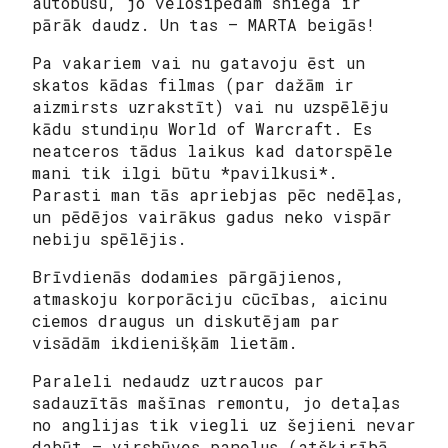
autobusu, jo velosipēdam sniega ir
pārāk daudz. Un tas – MARTA beigās!
Pa vakariem vai nu gatavoju ēst un
skatos kādas filmas (par dažām ir
aizmirsts uzrakstīt) vai nu uzspēlēju
kādu stundiņu World of Warcraft. Es
neatceros tādus laikus kad datorspēle
mani tik ilgi būtu *pavilkusi*.
Parasti man tās apriebjas pēc nedēļas,
un pēdējos vairākus gadus neko vispār
nebiju spēlējis.
Brīvdienās dodamies pārgājienos,
atmaskoju korporāciju cūcības, aicinu
ciemos draugus un diskutējam par
visādām ikdienišķām lietām.
Paraleli nedaudz uztraucos par
sadauzītās mašīnas remontu, jo detaļas
no anglijas tik viegli uz šejieni nevar
dabūt – virsbūves paneļus (atšķirībā