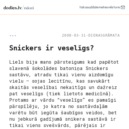
/
dodies.lv
takas
uzlāde
meteo
vēsture
raksti
◂◂◂
2008-03-31
·
DIENASGRĀMATA
Snickers ir veselīgs?
Liels bija mans pārsteigums kad papētot
slavenā šokolādes batoniņa Snickers
sastāvu, atradu tikai vienu aizdomīgu
vielu – sojas lecitīnu, kas savukārt
skaitās veselībai nekaitīgs un dažreiz
pat veselīgs (tiek lietots medicīnā).
Protams ar vārdu “veselīgs” es pamaīgi
pārspīlēju, jo katra no sastāvdaļām
varētu būt iegūta šaubīgos veidos, bet
nu jebkurā gadījumā snikera sastāvā ir
tikai viens svešvārds, pārējais ir