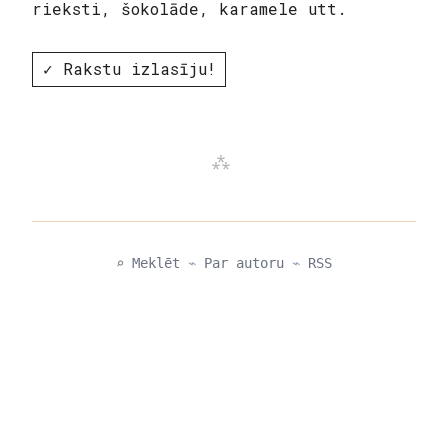
rieksti, šokolāde, karamele utt.
✓ Rakstu izlasīju!
⌕ Meklēt
⌁
Par autoru
⌁
RSS