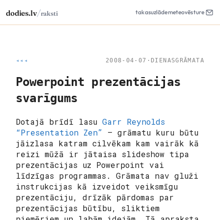
/
dodies.lv
takas
uzlāde
meteo
vēsture
raksti
◂◂◂
2008-04-07
·
DIENASGRĀMATA
Powerpoint prezentācijas
svarīgums
Dotajā brīdī lasu
Garr Reynolds
“Presentation Zen”
– grāmatu kuru būtu
jāizlasa katram cilvēkam kam vairāk kā
reizi mūžā ir jātaisa slideshow tipa
prezentācijas uz Powerpoint vai
līdzīgas programmas. Grāmata nav gluži
instrukcijas kā izveidot veiksmīgu
prezentāciju, drīzāk pārdomas par
prezentācijas būtību, sliktiem
piemēriem un labām idejām. Tā apraksta