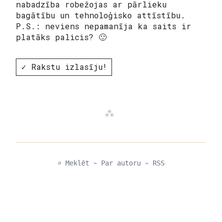
nabadzība robežojas ar pārlieku
bagātību un tehnoloģisko attīstību.
P.S.: neviens nepamanīja ka saits ir
platāks palicis? 🙂
✓ Rakstu izlasīju!
⌕ Meklēt
⌁
Par autoru
⌁
RSS