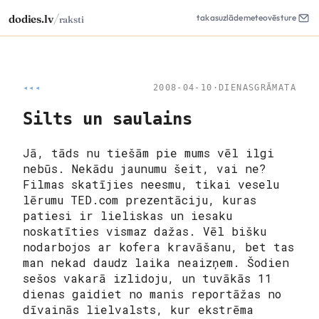
/
dodies.lv
takas
uzlāde
meteo
vēsture
raksti
◂◂◂
2008-04-10
·
DIENASGRĀMATA
Silts un saulains
Jā, tāds nu tiešām pie mums vēl ilgi
nebūs. Nekādu jaunumu šeit, vai ne?
Filmas skatījies neesmu, tikai veselu
lērumu TED.com prezentāciju, kuras
patiesi ir lieliskas un iesaku
noskatīties vismaz dažas. Vēl bišku
nodarbojos ar kofera kravāšanu, bet tas
man nekad daudz laika neaizņem. Šodien
sešos vakarā izlidoju, un tuvākās 11
dienas gaidiet no manis reportāžas no
dīvainās lielvalsts, kur ekstrēma