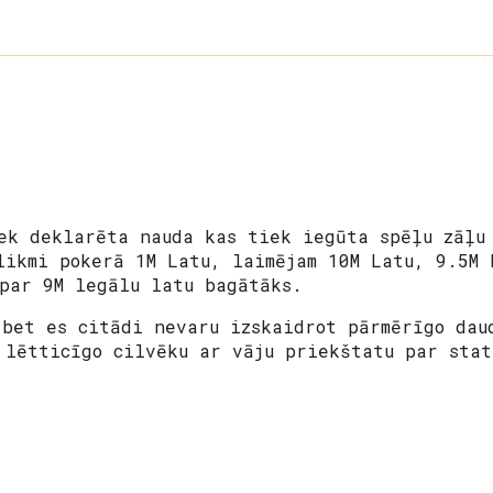
ek deklarēta nauda kas tiek iegūta spēļu zāļu
likmi pokerā 1M Latu, laimējam 10M Latu, 9.5M 
 par 9M legālu latu bagātāks.
 bet es citādi nevaru izskaidrot pārmērīgo dau
 lētticīgo cilvēku ar vāju priekštatu par stat