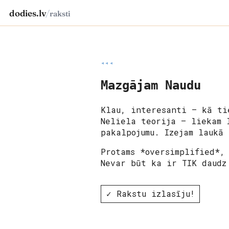
dodies.lv
/
raksti
◂◂◂
Mazgājam Naudu
Klau, interesanti – kā ti
Neliela teorija – liekam 
pakalpojumu. Izejam laukā
Protams *oversimplified*,
Nevar būt ka ir TIK daudz
✓ Rakstu izlasīju!