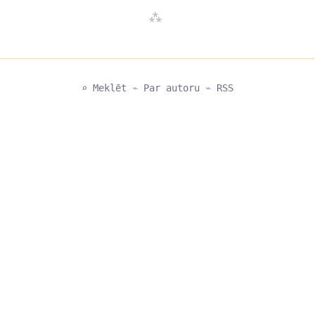
⌕ Meklēt
⌁
Par autoru
⌁
RSS