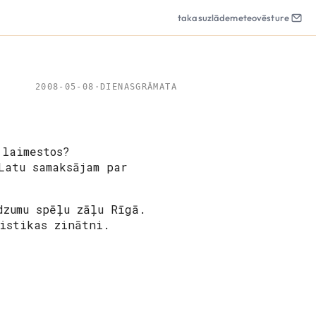
takas
uzlāde
meteo
vēsture
2008-05-08
·
DIENASGRĀMATA
 laimestos?
Latu samaksājam par
dzumu spēļu zāļu Rīgā.
istikas zinātni.