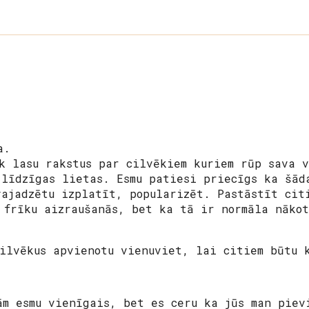
a.
k lasu rakstus par cilvēkiem kuriem rūp sava 
 līdzīgas lietas. Esmu patiesi priecīgs ka šād
vajadzētu izplatīt, popularizēt. Pastāstīt cit
 frīku aizraušanās, bet ka tā ir normāla nāko
cilvēkus apvienotu vienuviet, lai citiem būtu 
ām esmu vienīgais, bet es ceru ka jūs man piev