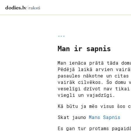
dodies.lv
/
raksti
◂◂◂
Man ir sapnis
Man ienāca prātā tāda dom
Pēdējā laikā arvien vairā
pasaules nākotne un citas
vairāk cilvēkos. Šo domu 
veselīgi dzīvot nav tikai
viegli un vajadzīgi.
Kā būtu ja mēs visus šos 
Skat jauno
Mans Sapnis
Es gan tur protams pagaid