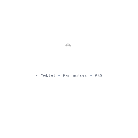
⌕ Meklēt
⌁
Par autoru
⌁
RSS