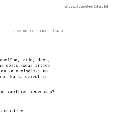
takas
uzlāde
meteo
vēsture
2008-06-11
·
DIENASGRĀMATA
veselība, vide, daba,
as domas rodas arvien
iem ka ekoloģiski un
tne, ka tā dzīvot ir
kur smelties iedvesmas?
ienosities.