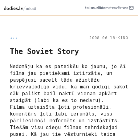
/
dodies.lv
takas
uzlāde
meteo
vēsture
raksti
◂◂◂
2008-06-18
·
KINO
The Soviet Story
Nedomāju ka es pateikšu ko jaunu, jo šī
filma jau pietiekami iztirzāta, un
paspējusi sacelt tādu ažiotāžu
krievvalodīgo vidū, ka man godīgi sakot
sāk palikt bail naktī vienam apkārt
staigāt (labi ka es to nedaru).
Filma uztaisīta ļoti profesionāli,
komentārs ļoti labi ierunāts, viss
pārliecinoši noformēts un izstāstīts.
Tiešām visu cieņu filmas tehniskajai
pusei. Kā jau tie vēsturnieki teica