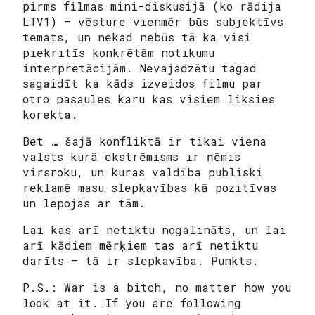
pirms filmas mini-diskusijā (ko rādija
LTV1) – vēsture vienmēr būs subjektīvs
temats, un nekad nebūs tā ka visi
piekritīs konkrētām notikumu
interpretācijām. Nevajadzētu tagad
sagaidīt ka kāds izveidos filmu par
otro pasaules karu kas visiem liksies
korekta.
Bet … šajā konfliktā ir tikai viena
valsts kurā ekstrēmisms ir ņēmis
virsroku, un kuras valdība publiski
reklamē masu slepkavības kā pozitīvas
un lepojas ar tām.
Lai kas arī netiktu nogalināts, un lai
arī kādiem mērķiem tas arī netiktu
darīts – tā ir slepkavība. Punkts.
P.S.: War is a bitch, no matter how you
look at it. If you are following