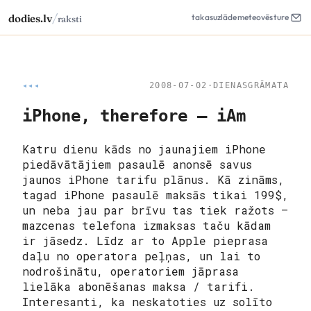
/
dodies.lv
takas
uzlāde
meteo
vēsture
raksti
◂◂◂
2008-07-02
·
DIENASGRĀMATA
iPhone, therefore – iAm
Katru dienu kāds no jaunajiem iPhone
piedāvātājiem pasaulē anonsē savus
jaunos iPhone tarifu plānus. Kā zināms,
tagad iPhone pasaulē maksās tikai 199$,
un neba jau par brīvu tas tiek ražots –
mazcenas telefona izmaksas taču kādam
ir jāsedz. Līdz ar to Apple pieprasa
daļu no operatora peļņas, un lai to
nodrošinātu, operatoriem jāprasa
lielāka abonēšanas maksa / tarifi.
Interesanti, ka neskatoties uz solīto