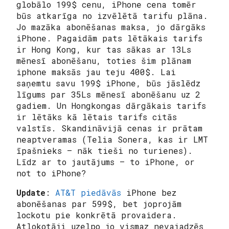
globālo 199$ cenu, iPhone cena tomēr
būs atkarīga no izvēlētā tarifu plāna.
Jo mazāka abonēšanas maksa, jo dārgāks
iPhone. Pagaidām pats lētākais tarifs
ir Hong Kong, kur tas sākas ar 13Ls
mēnesī abonēšanu, toties šim plānam
iphone maksās jau teju 400$. Lai
saņemtu savu 199$ iPhone, būs jāslēdz
līgums par 35Ls mēnesī abonēšanu uz 2
gadiem. Un Hongkongas dārgākais tarifs
ir lētāks kā lētais tarifs citās
valstīs. Skandināvijā cenas ir prātam
neaptveramas (Telia Sonera, kas ir LMT
īpašnieks – nāk tieši no turienes).
Līdz ar to jautājums – to iPhone, or
not to iPhone?
Update
:
AT&T piedāvās
iPhone bez
abonēšanas par 599$, bet joprojām
lockotu pie konkrētā provaidera.
Atlokotāji uzelpo jo vismaz nevajadzēs